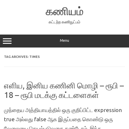
Skip
to
கணியம்
content
கட்டற்ற கணிநுட்பம்
Menu
TAG ARCHIVES:
TIMES
எளிய, இனிய கணினி மொழி – ரூபி –
18 – ரூபி மடக்கு கட்டளைகள்
முந்தைய அத்தியாயத்தில் ஒரு குறிப்பிட்ட expression
true அல்லது false ஆக இருப்பதை கொண்டு ஒரு
வேலையை செயல்படுவதை கண்டோம். இந்த