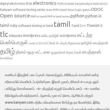
electronics
DSA
digital electronics
include
FOSS
kaniyam php in tamil seires
ODOC
Kaniyam software testing series
linux
logic gates
learn PHP in tamil
Open source
python
python in
PHP in tamil
PHP in tamil series
tamil
tamil
ruby
Tamil C++
Thamizh G
software testing in tamil
tlc
கட்டற்ற
Wordpress
எளிய தமிழில் wordpress
Wikipedia
மென்பொருள்
தமிழில் பைத்தான்
சாப்ட்வேர் டெஸ்டிங்
சிறுகதை
கணியம் 23
தமிழ்
பைத்தான்
தினம்-ஒரு-கட்டளை
தொடர்கள்
துருவங்கள்
மொசில்லா
கணியம் இதழின் படைப்புகள் அனைத்தும், கிரியேடிவ் காமன்ஸ் என்ற
உரிமையில் வெளியிடப்படுகின்றன. இதன் மூலம், நீங்கள் o~யாருடனும்
பகிர்ந்து கொள்ளலாம். ~o~ திருத்தி எழுதி வெளியிடலாம். ~o~ வணிக
ரீதியிலும்யன்படுத்தலாம். ஆனால், மூல கட்டுரை, ஆசிரியர் மற்றும்
www.kaniyam.com பற்றிய விவரங்களை சேர்த்து தர வேண்டும். இதே
உரிமைகளை யாவருக்கும் தர வேண்டும். கிரியேடிவ் காமன்ஸ் என்ற உரிமையில்