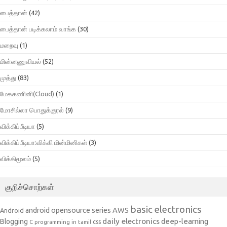
பைத்தான்
(42)
பைத்தான் படிக்கலாம் வாங்க
(30)
மறைவு
(1)
மின்னணுவியல்
(52)
முத்து
(83)
மேககணினி(Cloud)
(1)
மோசில்லா பொதுக்குரல்
(9)
விக்கிப்பீடியா
(5)
விக்கிப்பீடியா:விக்கி மின்மினிகள்
(3)
விக்கிமூலம்
(5)
குறிச்சொற்கள்
basic electronics
AWS
android opensource series
Android
daily electronics
deep-learning
Blogging
css
C programming in tamil