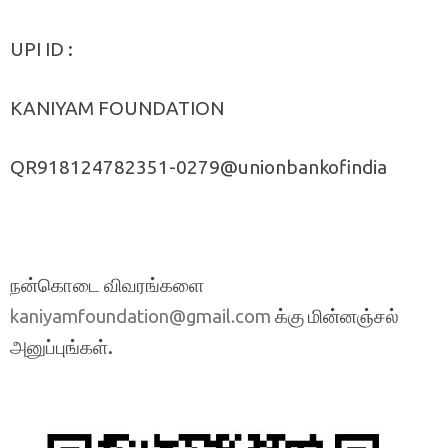
UPI ID :
KANIYAM FOUNDATION
QR918124782351-0279@unionbankofindia
நன்கொடை விவரங்களை
க்கு மின்னஞ்சல்
kaniyamfoundation@gmail.com
அனுப்புங்கள்.