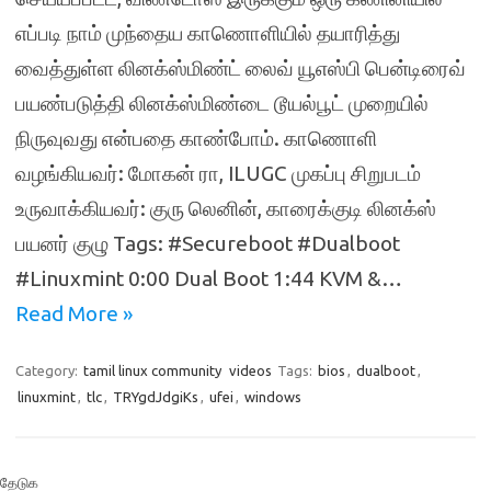
எப்படி நாம் முந்தைய காணொளியில் தயாரித்து
வைத்துள்ள லினக்ஸ்மிண்ட் லைவ் யூஎஸ்பி பென்டிரைவ்
பயண்படுத்தி லினக்ஸ்மிண்டை டூயல்பூட் முறையில்
நிருவுவது என்பதை காண்போம். காணொளி
வழங்கியவர்: மோகன் ரா, ILUGC முகப்பு சிறுபடம்
உருவாக்கியவர்: குரு லெனின், காரைக்குடி லினக்ஸ்
பயனர் குழு Tags: #Secureboot #Dualboot
#Linuxmint 0:00 Dual Boot 1:44 KVM &…
Read More »
Category:
tamil linux community
videos
Tags:
bios
,
dualboot
,
linuxmint
,
tlc
,
TRYgdJdgiKs
,
ufei
,
windows
தேடுக