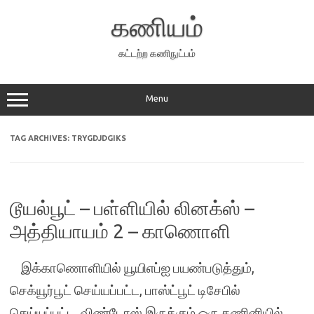
Skip
to
கணியம்
content
கட்டற்ற கணிநுட்பம்
Menu
TAG ARCHIVES:
TRYGDJDGIKS
டூயல்பூட் – பள்ளியில் லினக்ஸ் –
அத்தியாயம் 2 – காணொளி
இக்காணொளியில் யூயிஎப்ஐ பயண்படுத்தும்,
செக்யூர்பூட் செய்யப்பட்ட, பாஸ்ட்பூட் டிசேபில்
செய்யப்பட்ட, விண்டோஸ் இருக்கும் ஒரு கணினியில்