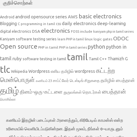
குறிச்சொற்கள்
basic electronics
AWS
android opensource series
Android
daily electronics
deep-learning
Blogging
css
C programming in tamil
electronics
DSA
digital electronics
include
FOSS
kaniyam php in tamil seires
ODOC
Kaniyam software testing series
linux
logic gates
learn PHP in tamil
Open source
python
python in
PHP in tamil
PHP in tamil series
tamil
tamil
ruby
Tamil C++
Thamizh G
software testing in tamil
tlc
கட்டற்ற
Wordpress
எளிய தமிழில் wordpress
Wikipedia
மென்பொருள்
தமிழில் பைத்தான்
சாப்ட்வேர் டெஸ்டிங்
சிறுகதை
கணியம் 23
தமிழ்
பைத்தான்
தினம்-ஒரு-கட்டளை
தொடர்கள்
துருவங்கள்
மொசில்லா
கணியம் இதழின் படைப்புகள் அனைத்தும், கிரியேடிவ் காமன்ஸ் என்ற
உரிமையில் வெளியிடப்படுகின்றன. இதன் மூலம், நீங்கள் o~யாருடனும்