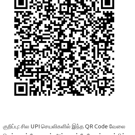
குறிப்பு: சில UPI செயலிகளில் இந்த QR Code வேலை