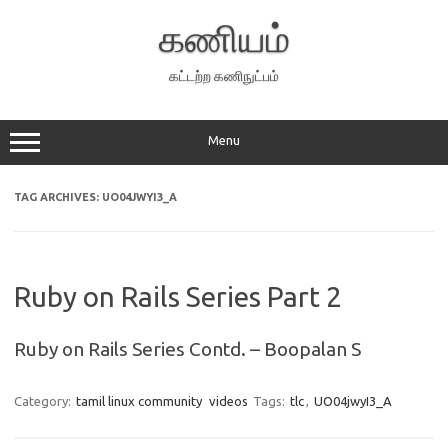
Skip
to
கணியம்
content
கட்டற்ற கணிநுட்பம்
Menu
TAG ARCHIVES:
UO04JWYI3_A
Ruby on Rails Series Part 2
Ruby on Rails Series Contd. – Boopalan S
Category:
tamil linux community
videos
Tags:
tlc
,
UO04jwyI3_A