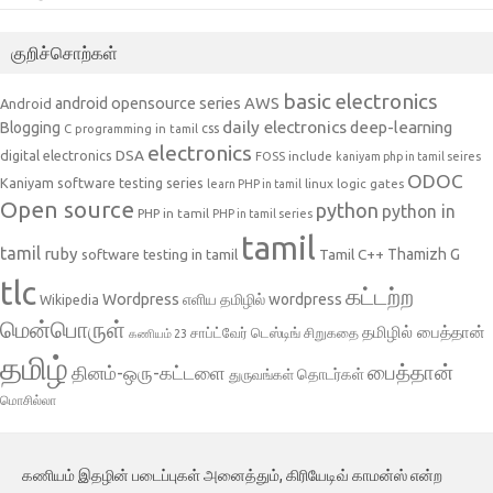
குறிச்சொற்கள்
basic electronics
AWS
android opensource series
Android
daily electronics
deep-learning
Blogging
css
C programming in tamil
electronics
DSA
digital electronics
include
FOSS
kaniyam php in tamil seires
ODOC
Kaniyam software testing series
linux
logic gates
learn PHP in tamil
Open source
python
python in
PHP in tamil
PHP in tamil series
tamil
tamil
ruby
Tamil C++
Thamizh G
software testing in tamil
tlc
கட்டற்ற
Wordpress
எளிய தமிழில் wordpress
Wikipedia
மென்பொருள்
தமிழில் பைத்தான்
சாப்ட்வேர் டெஸ்டிங்
சிறுகதை
கணியம் 23
தமிழ்
பைத்தான்
தினம்-ஒரு-கட்டளை
தொடர்கள்
துருவங்கள்
மொசில்லா
கணியம் இதழின் படைப்புகள் அனைத்தும், கிரியேடிவ் காமன்ஸ் என்ற