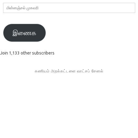
மின்னஞ்சல்
முகவரி
இணைக
Join 1,133 other subscribers
கணியம் அறக்கட்டளை வாட்சப் சேனல்