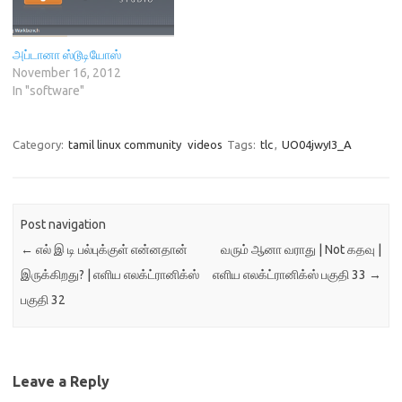
அவருக்கு உதவியாய் இருக்கும்.
அதே சமையத்தில் இந்தத்
தளத்தை
அப்டானா ஸ்டூடியோஸ்
பயன்படுத்துவோருக்கும்
November 16, 2012
நல்லதாய் அமையும்.
In "software"
http://vidaiyali.herokuapp.co
m இது ஒரு கட்டற்ற
மென்பொருள். Ruby On Rails,
Category:
tamil linux community
videos
Tags:
tlc
,
UO04jwyI3_A
…
Post navigation
←
எல் இ டி பல்புக்குள் என்னதான்
வரும் ஆனா வராது | Not கதவு |
இருக்கிறது? | எளிய எலக்ட்ரானிக்ஸ்
எளிய எலக்ட்ரானிக்ஸ் பகுதி 33
→
பகுதி 32
Leave a Reply