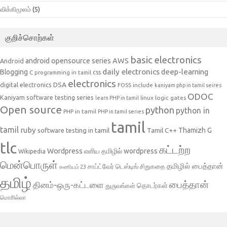
விக்கிமூலம்
(5)
குறிச்சொற்கள்
basic electronics
AWS
android opensource series
Android
daily electronics
deep-learning
Blogging
css
C programming in tamil
electronics
DSA
digital electronics
include
FOSS
kaniyam php in tamil seires
ODOC
Kaniyam software testing series
linux
logic gates
learn PHP in tamil
Open source
python
python in
PHP in tamil
PHP in tamil series
tamil
tamil
ruby
Tamil C++
Thamizh G
software testing in tamil
tlc
கட்டற்ற
Wordpress
எளிய தமிழில் wordpress
Wikipedia
மென்பொருள்
தமிழில் பைத்தான்
சாப்ட்வேர் டெஸ்டிங்
சிறுகதை
கணியம் 23
தமிழ்
பைத்தான்
தினம்-ஒரு-கட்டளை
தொடர்கள்
துருவங்கள்
மொசில்லா