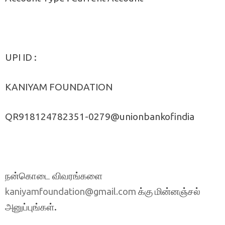
UPI ID :
KANIYAM FOUNDATION
QR918124782351-0279@unionbankofindia
நன்கொடை விவரங்களை
க்கு மின்னஞ்சல்
kaniyamfoundation@gmail.com
அனுப்புங்கள்.