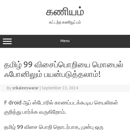
Skip
to
கணியம்
content
கட்டற்ற கணிநுட்பம்
Menu
தமிழ் 99 விசைப்பொறியை மொபைல்
ஃபோனிலும் பயன்படுத்தலாம்!
By
srikaleeswarar
|
September 23, 2024
F droid ஆப் ஸ்டோரில் காணப்படக்கூடிய செயலிகள்
குறித்து பார்க்க வருகிறோம்.
தமிழ் 99 விசை பொறி தொடர்பாக, முன்பு ஒரு