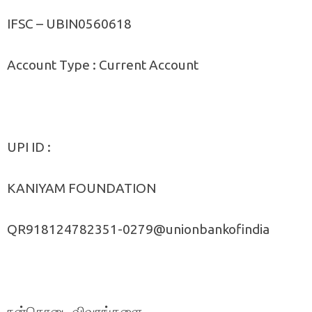
IFSC – UBIN0560618
Account Type : Current Account
UPI ID :
KANIYAM FOUNDATION
QR918124782351-0279@unionbankofindia
நன்கொடை விவரங்களை