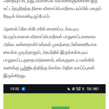
அதையும் கடந்து, மொபைல் ஃபோன்களுக்கான ஒரு
கட்டற்ற,திறந்த நிலை விசைப்பொறியை நம்மில் பலரும்
தேடிக் கொண்டிருப்போம்.
ஆனால் ப்ளே ஸ்டோரில் காணப்படக்கூடிய
பெரும்பாலான விசைப்பொறிகள் பாதுகாப்பானவை
அல்ல. என்னதான்! உங்கள் முகத்தை பின்னணியாக
வைக்க முடிந்தாலும், அவற்றில் இருக்கக்கூடிய
பாதுகாப்பு குறைபாடுகளால், உங்களுடைய வங்கிக்
கணக்கு பூஜ்ஜியத்திற்கு செல்ல அதிக வாய்ப்புகள்
இருக்கிறது.