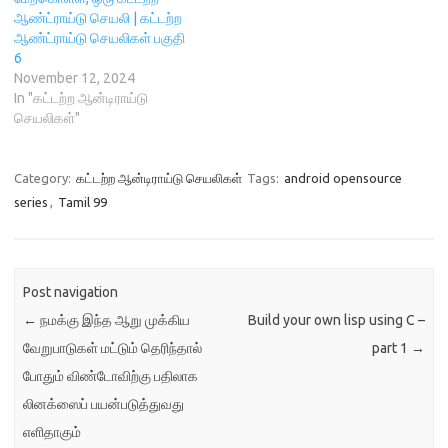
w
w
i
e
w
i
n
w
ஆண்ட்ராய்டு செயலி | கட்டற்ற
i
n
d
w
ஆண்ட்ராய்டு செயலிகள் பகுதி
n
d
o
i
d
o
w
n
6
o
w
)
d
w
)
o
November 12, 2024
)
w
In "கட்டற்ற ஆன்டிராய்டு
)
செயலிகள்"
Category:
கட்டற்ற ஆன்டிராய்டு செயலிகள்
Tags:
android opensource
series
,
Tamil 99
Post navigation
←
நமக்கு இந்த ஆறு முக்கிய
Build your own lisp using C –
வேறுபாடுகள் மட்டும் தெரிந்தால்
part 1
→
போதும் விண்டோவிற்கு பதிலாக
லினக்ஸைப் பயன்படுத்துவது
எளிதாகும்