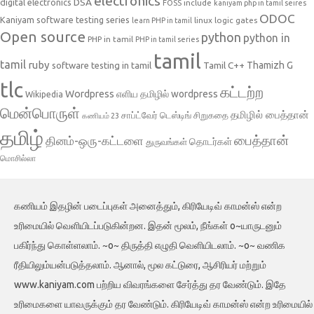
electronics
DSA
digital electronics
include
FOSS
kaniyam php in tamil seires
ODOC
Kaniyam software testing series
linux
logic gates
learn PHP in tamil
Open source
python
python in
PHP in tamil
PHP in tamil series
tamil
tamil
ruby
Tamil C++
Thamizh G
software testing in tamil
tlc
கட்டற்ற
Wordpress
எளிய தமிழில் wordpress
Wikipedia
மென்பொருள்
தமிழில் பைத்தான்
சாப்ட்வேர் டெஸ்டிங்
சிறுகதை
கணியம் 23
தமிழ்
பைத்தான்
தினம்-ஒரு-கட்டளை
தொடர்கள்
துருவங்கள்
மொசில்லா
கணியம் இதழின் படைப்புகள் அனைத்தும், கிரியேடிவ் காமன்ஸ் என்ற
உரிமையில் வெளியிடப்படுகின்றன. இதன் மூலம், நீங்கள் o~யாருடனும்
பகிர்ந்து கொள்ளலாம். ~o~ திருத்தி எழுதி வெளியிடலாம். ~o~ வணிக
ரீதியிலும்யன்படுத்தலாம். ஆனால், மூல கட்டுரை, ஆசிரியர் மற்றும்
www.kaniyam.com பற்றிய விவரங்களை சேர்த்து தர வேண்டும். இதே
உரிமைகளை யாவருக்கும் தர வேண்டும். கிரியேடிவ் காமன்ஸ் என்ற உரிமையில்