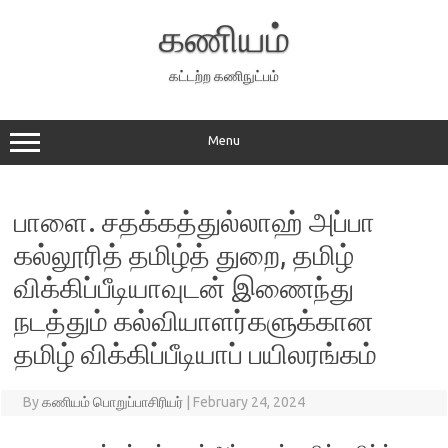
Skip
to
கணியம்
content
கட்டற்ற கணிநுட்பம்
Menu
பாளை. சதக்கத்துல்லாஹ் அப்பா
கல்லூரித் தமிழ்த் துறை, தமிழ்
விக்கிப்பீடியாவுடன் இணைந்து
நடத்தும் கல்வியாளர்களுக்கான
தமிழ் விக்கிப்பீடியாப் பயிலரங்கம்
By
கணியம் பொறுப்பாசிரியர்
|
February 24, 2024