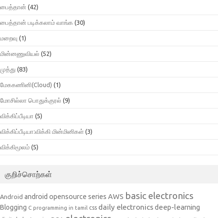
பைத்தான்
(42)
பைத்தான் படிக்கலாம் வாங்க
(30)
மறைவு
(1)
மின்னணுவியல்
(52)
முத்து
(83)
மேககணினி(Cloud)
(1)
மோசில்லா பொதுக்குரல்
(9)
விக்கிப்பீடியா
(5)
விக்கிப்பீடியா:விக்கி மின்மினிகள்
(3)
விக்கிமூலம்
(5)
குறிச்சொற்கள்
basic electronics
AWS
android opensource series
Android
daily electronics
deep-learning
Blogging
css
C programming in tamil