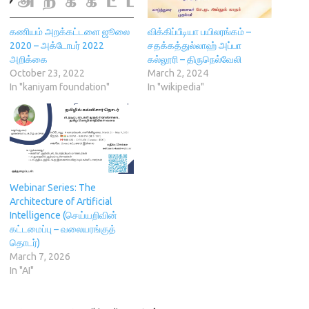
s
i
o
n
n
i
n
w
n
s
n
n
)
e
i
n
e
w
n
கணியம் அறக்கட்டளை ஜூலை
விக்கிப்பீடியா பயிலரங்கம் –
e
w
w
n
2020 – அக்டோபர் 2022
சதக்கத்துல்லாஹ் அப்பா
w
w
i
e
w
i
n
w
அறிக்கை
கல்லூரி – திருநெல்வேலி
i
n
d
w
October 23, 2022
March 2, 2024
n
d
o
i
d
o
w
n
In "kaniyam foundation"
In "wikipedia"
o
w
)
d
w
)
o
)
w
)
Webinar Series: The
Architecture of Artificial
Intelligence (செய்யறிவின்
கட்டமைப்பு – வலையரங்குத்
தொடர்)
March 7, 2026
In "AI"