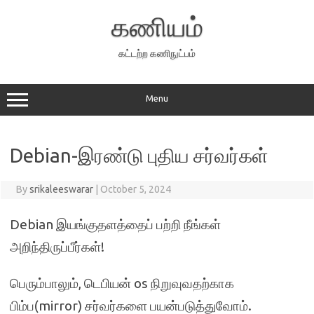
Skip
to
கணியம்
content
கட்டற்ற கணிநுட்பம்
Menu
Debian-இரண்டு புதிய சர்வர்கள்
By
srikaleeswarar
|
October 5, 2024
Debian இயங்குதளத்தைப் பற்றி நீங்கள்
அறிந்திருப்பீர்கள்!
பெரும்பாலும், டெபியன் os நிறுவுவதற்காக
பிம்ப(mirror) சர்வர்களை பயன்படுத்துவோம்.