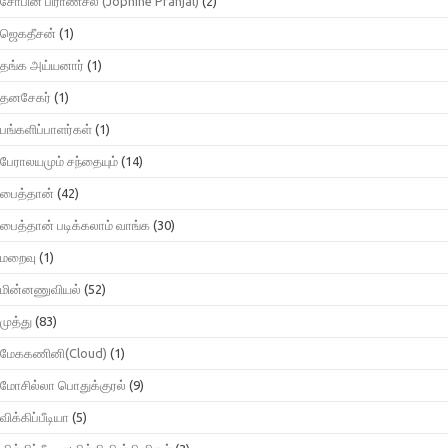
சோபின் பிராண்சல் (Jophine Pranjal)
(2)
ஜெகதீசன்
(1)
தங்க அய்யனார்
(1)
தனசேகர்
(1)
பங்களிப்பாளர்கள்
(1)
பேராலயமும் சந்தையும்
(14)
பைத்தான்
(42)
பைத்தான் படிக்கலாம் வாங்க
(30)
மறைவு
(1)
மின்னணுவியல்
(52)
முத்து
(83)
மேககணினி(Cloud)
(1)
மோசில்லா பொதுக்குரல்
(9)
விக்கிப்பீடியா
(5)