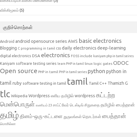
விக்கிப்பீடியா:விக்கி மின்மினிகள்
(3)
விக்கிமூலம்
(5)
குறிச்சொற்கள்
basic electronics
AWS
android opensource series
Android
daily electronics
deep-learning
Blogging
css
C programming in tamil
electronics
DSA
digital electronics
include
FOSS
kaniyam php in tamil seires
ODOC
Kaniyam software testing series
linux
logic gates
learn PHP in tamil
Open source
python
python in
PHP in tamil
PHP in tamil series
tamil
tamil
ruby
Tamil C++
Thamizh G
software testing in tamil
tlc
கட்டற்ற
Wordpress
எளிய தமிழில் wordpress
Wikipedia
மென்பொருள்
தமிழில் பைத்தான்
சாப்ட்வேர் டெஸ்டிங்
சிறுகதை
கணியம் 23
தமிழ்
பைத்தான்
தினம்-ஒரு-கட்டளை
தொடர்கள்
துருவங்கள்
மொசில்லா