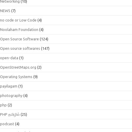
Networking
(10)
NEWS
(7)
no code or Low Code
(4)
Noolaham Foundation
(4)
Open Source Software
(124)
Open source softwares
(147)
open-data
(1)
OpenStreetMaps.org
(2)
Operating Systems
(9)
payilagam
(1)
photography
(4)
php
(2)
PHP தமிழில்
(25)
podcast
(4)