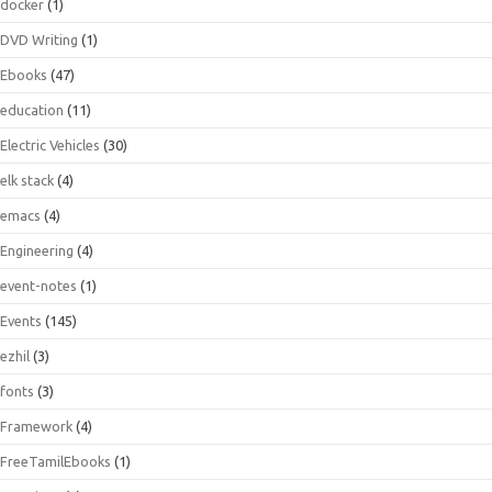
docker
(1)
DVD Writing
(1)
Ebooks
(47)
education
(11)
Electric Vehicles
(30)
elk stack
(4)
emacs
(4)
Engineering
(4)
event-notes
(1)
Events
(145)
ezhil
(3)
fonts
(3)
Framework
(4)
FreeTamilEbooks
(1)