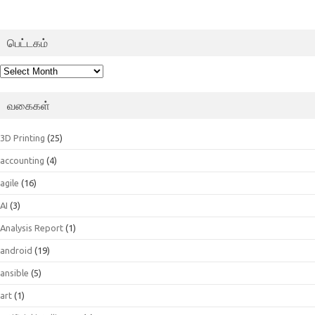
பெட்டகம்
பெட்டகம்
வகைகள்
3D Printing
(25)
accounting
(4)
agile
(16)
AI
(3)
Analysis Report
(1)
android
(19)
ansible
(5)
art
(1)