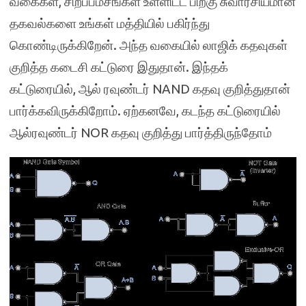
வகைகள், சிறப்பம்சங்கள் உள்ளிட்ட பிறகு சுவாரசியமான
தகவல்களை உங்கள் மத்தியில் பகிர்ந்து
கொண்டிருக்கிறேன். அந்த வகையில் லாஜிக் கதவுகள்
குறித்த கடைசி கட்டுரை இதுதான். இந்தக்
கட்டுரையில், ஆல் ரவுண்டர் NAND கதவு குறித்துதான்
பார்க்கவிருக்கிறோம். ஏற்கனவே, கடந்த கட்டுரையில்
ஆல்ரவுண்டர் NOR கதவு குறித்து பார்த்திருந்தோம்