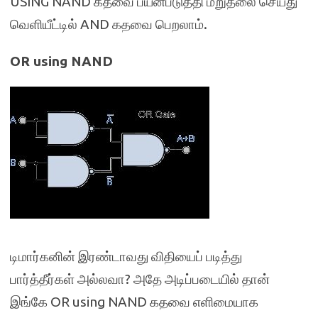
USING NAND கதவை பயன்படுத்தி மறுதலை செய்து
வெளியீட்டில் AND கதவை பெறலாம்.
OR using NAND
டிமார்கனின் இரண்டாவது விதியைப் படித்து
பார்த்தீர்கள் அல்லவா? அதே அடிப்படையில் தான்
இங்கே OR using NAND கதவை எளிமையாக