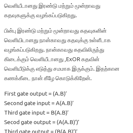
வெளியீடானது இரண்டு மற்றும் மூன்றாவது
கதவுகளுக்கு வழங்கப்படுகிறது.
பின்பு இரண்டு மற்றும் மூன்றாவது கதவுகளின்
வெளியிடானது நான்காவது கதவுக்கு உள்ளீடாக
வழங்கப்படுகிறது. நான்காவது கதவிலிருந்து
கிடைக்கும் வெளியீடானது ,ExOR கதவின்
வெளியீடுக்கு எடுத்து சமமாக இருக்கும். இதற்கான
கணக்கீடை நான் கீழே கொடுக்கிறேன்.
First gate output = (A.B)’
Second gate input = A(A.B)’
Third gate input = B(A.B)’
Secod gate output = (A(A.B)’)’
Third gate output = (B(A.B)’)’