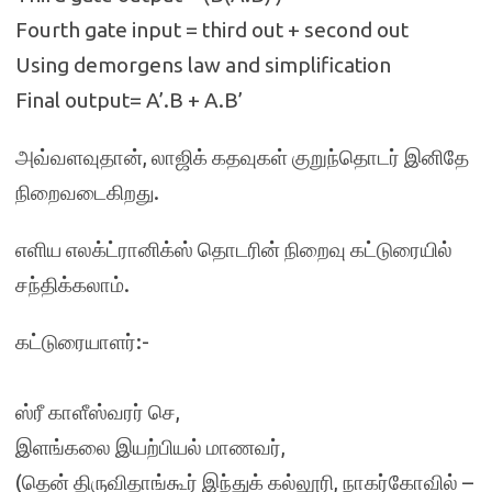
Fourth gate input = third out + second out
Using demorgens law and simplification
Final output= A’.B + A.B’
அவ்வளவுதான், லாஜிக் கதவுகள் குறுந்தொடர் இனிதே
நிறைவடைகிறது.
எளிய எலக்ட்ரானிக்ஸ் தொடரின் நிறைவு கட்டுரையில்
சந்திக்கலாம்.
கட்டுரையாளர்:-
ஸ்ரீ காளீஸ்வரர் செ,
இளங்கலை இயற்பியல் மாணவர்,
(தென் திருவிதாங்கூர் இந்துக் கல்லூரி, நாகர்கோவில் –