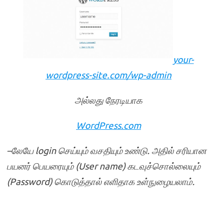
your-
wordpress-site.com/wp-admin
அல்லது
நேரடியாக
WordPress.com
–
லேயே
login
செய்யும்
வசதியும்
உண்டு
.
அதில்
சரியான
பயனர்
பெயரையும்
(User name)
கடவுச்சொல்லையும்
(Password)
கொடுத்தால்
எளிதாக
உள்நுழையலாம்
.