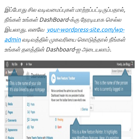
இப்போது
சில
வடிவமைப்புகள்
மாற்றப்பட்டிருப்பதால்
,
நீங்கள்
உங்கள்
DashBoard-
க்கு
நேரடியாக
செல்ல
இயலாது
.
எனவே
your-wordpress-site.com/wp-
admin
வடிவத்தில்
முகவரியை
கொடுத்தால்
நீங்கள்
உங்கள்
தளத்தின்
Dashboard-
ஐ
அடையலாம்
.