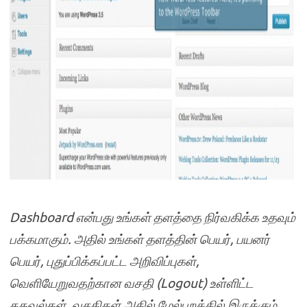
Dashboard
என்பது
உங்கள்
தளத்தை
நிர்வகிக்க
உதவும்
பக்கமாகும்
.
அதில்
உங்கள்
தளத்தின்
பெயர்
,
பயனர்
பெயர்
,
புதுப்பிக்கப்பட்ட
அறிவிப்புகள்
,
வெளியேறுவதற்கான
வசதி
(Logout)
உள்ளிட்ட
தகவல்கள்
,
வசதிகள்
அதில்
மேல்புறத்தில்
இருக்கும்
.