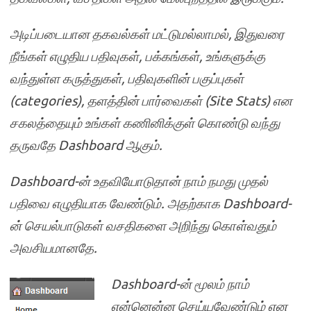
அடிப்படையான
தகவல்கள்
மட்டுமல்லாமல்
,
இதுவரை
நீங்கள்
எழுதிய
பதிவுகள்
,
பக்கங்கள்
,
உங்களுக்கு
வந்துள்ள
கருத்துகள்
,
பதிவுகளின்
பகுப்புகள்
(categories),
தளத்தின்
பார்வைகள்
(Site Stats)
என
சகலத்தையும்
உங்கள்
கணினிக்குள்
கொண்டு
வந்து
தருவதே
Dashboard
ஆகும்
.
Dashboard-
ன்
உதவியோடுதான்
நாம்
நமது
முதல்
பதிவை
எழுதியாக
வேண்டும்
.
அதற்காக
Dashboard-
ன்
செயல்பாடுகள்
வசதிகளை
அறிந்து
கொள்வதும்
அவசியமானதே
.
Dashboard-
ன்
மூலம்
நாம்
என்னென்ன
செய்யவேண்டும்
என