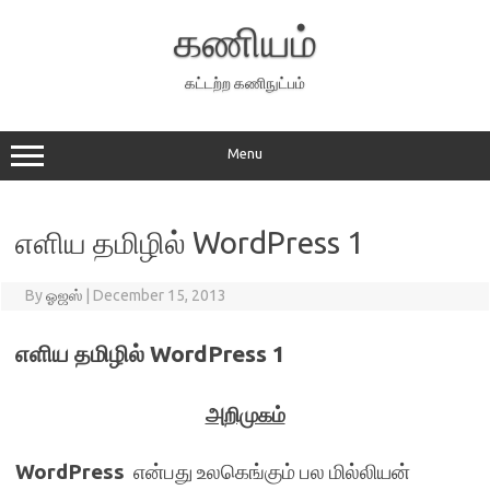
Skip
to
கணியம்
content
கட்டற்ற கணிநுட்பம்
Menu
எளிய தமிழில் WordPress 1
By
ஓஜஸ்
|
December 15, 2013
எளிய தமிழில் WordPress 1
அறிமுகம்
WordPress
என்பது உலகெங்கும் பல மில்லியன்