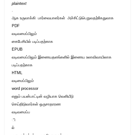
plaintext
.
ஆக உருவாக்கி  பார்வையாளர்கள்  அச்சிட்டுபெறுவதற்கேதுவாக   
PDF 
வடிவமைப்பிலும் 

கைபேசியில் படிப்பதற்காக  
EPUB 
வடிவமைப்பிலும் இணையதளங்களில் இணைய உலாவிவாயிலாக 

படிப்பதற்காக 
HTML 
வடிமைப்பிலும் 
word processor  
எனும் பயன்பாட்டின் வழியாக வெளியீடு

செய்திடுவார்கள் ஒருசாதாரண 
வடிவமைப்ப
ி
ல்