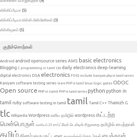
மோசில்லா பொதுக்குரல்
(9)
விக்கிப்பீடியா
(5)
விக்கிப்பீடியா:விக்கி மின்மினிகள்
(3)
விக்கிமூலம்
(5)
குறிச்சொற்கள்
basic electronics
AWS
android opensource series
Android
daily electronics
deep-learning
Blogging
css
C programming in tamil
electronics
DSA
digital electronics
include
FOSS
kaniyam php in tamil seires
ODOC
Kaniyam software testing series
linux
logic gates
learn PHP in tamil
Open source
python
python in
PHP in tamil
PHP in tamil series
tamil
tamil
ruby
Tamil C++
Thamizh G
software testing in tamil
tlc
கட்டற்ற
Wordpress
எளிய தமிழில் wordpress
Wikipedia
மென்பொருள்
தமிழில் பைத்தான்
சாப்ட்வேர் டெஸ்டிங்
சிறுகதை
கணியம் 23
தமிழ்
பைத்தான்
தினம்-ஒரு-கட்டளை
தொடர்கள்
துருவங்கள்