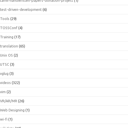
tamil-handwritten-papers-donation-project
(1)
test-driven-development
(6)
Tools
(29)
TOSSConf
(4)
Training
(17)
translation
(65)
Unix OS
(2)
UTSC
(3)
vglug
(3)
videos
(322)
vim
(2)
VR/AR/MR
(26)
Web Designing
(1)
wi-fi
(1)