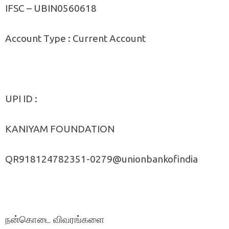
IFSC – UBIN0560618
Account Type : Current Account
UPI ID :
KANIYAM FOUNDATION
QR918124782351-0279@unionbankofindia
நன்கொடை விவரங்களை