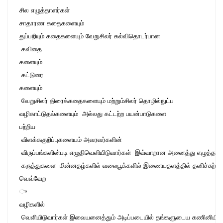
சில எழுத்தாளர்கள் 
சாதாரண கதைகளையும் 
துப்பறியும் கதைகளையும் வேறுசிலர் கல்விதொடர்பான

 கவிதை
களையும்
 கட்டுரை
களையும்
 வேறுசிலர் திரைக்கதைகளையும் மற்றும்சிலர் தொழில்நுட்ப 

வழிகாட்டுதல்களையும்  அல்லது கட்டற்ற பயன்பாடுகளை 
பற்றிய
 விளக்ககுறிப்புகளையம் அவரவர்களின்

 விருப்பங்களின்படி எழுதிவெளியிடுவார்கள்  இவ்வாறான அனைத்து எழுத்தாள
 கருத்துகளை  மின்னதழ்களில் வலைபூக்களில் இணையதளத்தில் தனிச்சுற்று 
வெவ்வேற
ு 
வழிகளில்