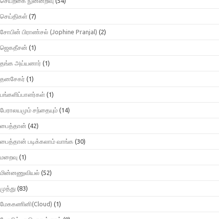
செயற்கை நுன்னறிவு
(54)
செய்திகள்
(7)
சோபின் பிராண்சல் (Jophine Pranjal)
(2)
ஜெகதீசன்
(1)
தங்க அய்யனார்
(1)
தனசேகர்
(1)
பங்களிப்பாளர்கள்
(1)
பேராலயமும் சந்தையும்
(14)
பைத்தான்
(42)
பைத்தான் படிக்கலாம் வாங்க
(30)
மறைவு
(1)
மின்னணுவியல்
(52)
முத்து
(83)
மேககணினி(Cloud)
(1)