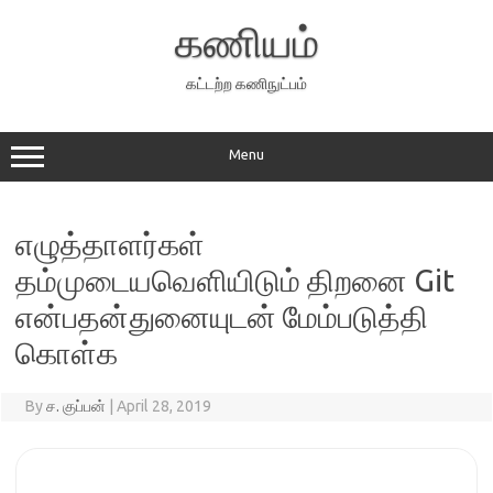
Skip
to
கணியம்
content
கட்டற்ற கணிநுட்பம்
Menu
எழுத்தாளர்கள்
தம்முடையவெளியிடும் திறனை Git
என்பதன்துனையுடன் மேம்படுத்தி
கொள்க
By
ச. குப்பன்
|
April 28, 2019