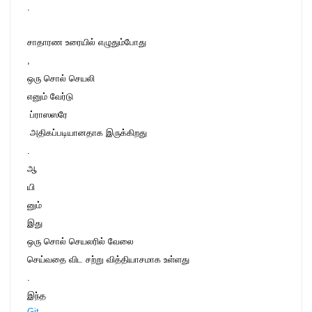
.
சாதாரண உரையில் எழுதும்போது
, 
ஒரு சொல் செயலி
எனும் வேர்டு

 ப்ராஸஸரே
 அதிகப்படியானதாக இருக்கிறது
. 
ஆ
யி
னும்
இது
ஒரு சொல் செயலரில் வேலை 

செய்வதை விட சற்று வித்தியாசமாக உள்ளது
.
இந்த
Git