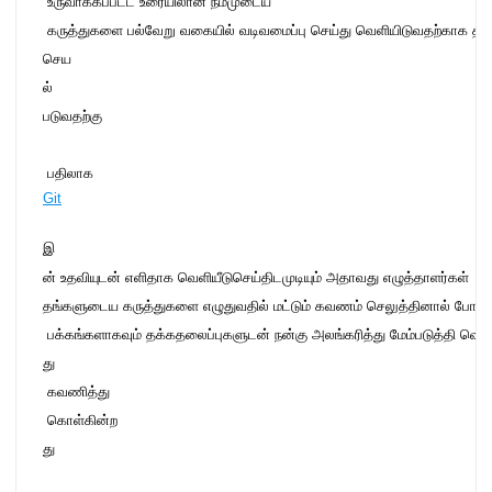
 உருவாக்கப்பட்ட உரையிலான நம்முடைய

 கருத்துகளை பல்வேறு வகையில் வடிவமைப்பு செய்து வெளியிடுவதற்காக த
செய
ல்
படுவதற்கு
 பதிலாக   
Git
இ
ன் உதவியுடன் எளிதாக வெளியீடுசெய்திடமுடியும் அதாவது எழுத்தாளர்கள் 

தங்களுடைய கருத்துகளை எழுதுவதில் மட்டும் கவணம் செலுத்தினால் போதும
 பக்கங்களாகவும் தக்கதலைப்புகளுடன் நன்கு அலங்கரித்து மேம்படுத்தி வெ
து
 கவணித்து

 கொள்கின்ற
து