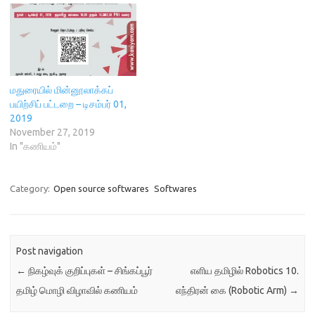
பல்கலைக்கழகத்தில்
d
o
w
n
படித்திடும்போது எண்ணிம
o
w
)
d
w
)
o
தொழில்நுட்பத்துடன் Digital
)
w
)
Technologyஉதவியுடன்
எழுதுவதும் ஒரு முக்கியமான
பணியாகும், அதனால்
பல்கலைகழகத்தில்
மதுரையில் மின்னூலாக்கப்
படிக்கும்போதே தொழில்நுட்ப
பயிற்சிப் பட்டறை – டிசம்பர் 01,
எழுத்தாளர்களான மாணவர்கள்
2019
தொழில்நுட்பதுறையில்
November 27, 2019
பயன்படுத்தும் பல்வேறு தொழில்
In "கணியம்"
நுட்பங்களையும் கருவிகளையும்
பற்றி நன்கு அறிந்து
கொள்கின்றனர். அவைகளில்
Category:
Open source softwares
Softwares
HTML, CSS, XML, DITA,
Markdown, GitHub போன்ற
எழுதுவதற்கு உதவிடுகின்ற
தொழில்நுட்ப…
Post navigation
←
நிகழ்வுக் குறிப்புகள் – சிங்கப்பூர்
எளிய தமிழில் Robotics 10.
தமிழ் மொழி விழாவில் கணியம்
எந்திரன் கை (Robotic Arm)
→