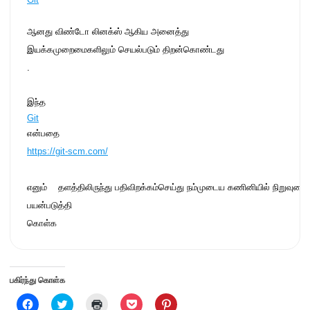
ஆனது விண்டோ லினக்ஸ் ஆகிய அனைத்து 

இயக்கமுறைமைகளிலும் செயல்படும் திறன்கொண்டது
. 
இந்த
Git
என்பதை 
https://git-scm.com/
எனும்    தளத்திலிருந்து பதிவிறக்கம்செய்து நம்முடைய கணினியில் நிறுவுகை
பயன்படுத்தி
கொள்க     
பகிர்ந்து கொள்க
C
C
C
C
C