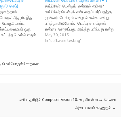
பிஸ் டெஸ்டிங்
சாப்ட்வேர் டெஸ்டிங் என்றால் என்ன? – 1
ு(8, செப்)
சாப்ட்வேர் டெஸ்டிங் என்றால் என்ன?
சமூகத்தால்
சாப்ட்வேர் டெஸ்டிங் என்பதைப் பார்ப்பதற்கு
பொருள் ஆகும். இது
முன்னர் 'டெஸ்டிங்' என்றால் என்ன என்று
ெ டோகுமெண்ட்
பார்த்து விடுவோம். 'டெஸ்டிங்' என்றால்
்கட்டளையின் ஒரு
என்ன? சோதிப்பது, ஆய்ந்து பார்ப்பது என்று
் கட்டற்ற மென்பொருள்
சொல்லலாம். சோதிப்பது என்றால் எதைச்
May 30, 2015
வொரு படிநிலையிலும்
சோதிப்பது? பள்ளிக்கூடத்தில் 'டெஸ்ட்'
In "software testing"
நாமும் சமூகமும்
(தேர்வு) என்று வைக்கிறார்கள். அங்கே என்ன
ம். வரும் ஞாயிறு
சோதிக்கிறார்கள்? ஆசிரியர்
ாலை 4.30 மணி வரை
கற்றுக்கொடுத்த பாடம் முழுவதும்
 லிப்ரேஆபிஸ் டெஸ்டிங்
மாணவர்களைப் போய்ச் சேர்ந்திருக்கிறதா
,
மென்பொருள் சோதனை
 நடக்க இருக்கிறது.
என்று சோதிக்கிறார்கள். அந்தச்
்ள விரும்புவோர்,
சோதனைக்கு மொத்தம் நூறு மதிப்பெண்
யுடன்…
வைத்துக்கொள்கிறார்கள். …
எளிய தமிழில் Computer Vision 10. வடிவியல் வடிவங்களை
அடையாளம் காணுதல்
→