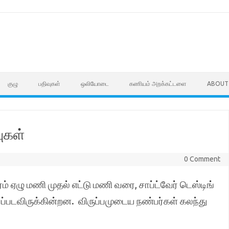
குழு
பதிவுகள்
ஒலியோடை
கணியம் அறக்கட்டளை
ABOUT
புகள்
0 Comment
ேரம் ஏழு மணி முதல் எட்டு மணி வரை, சாப்ட்வேர் டெஸ்டிங்
ப்படவிருக்கின்றன. விருப்பமுடைய நண்பர்கள் கலந்து