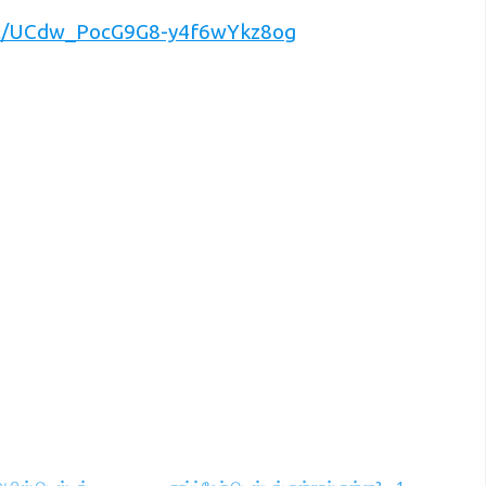
l/UCdw_PocG9G8-y4f6wYkz8og