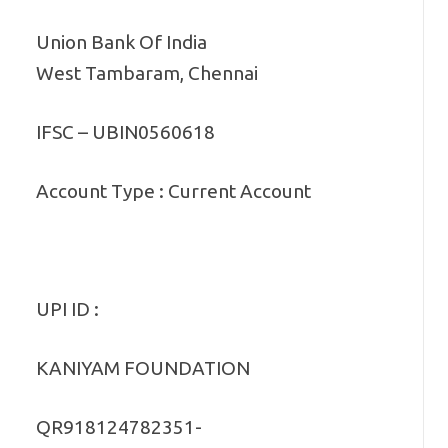
Union Bank Of India
West Tambaram, Chennai
IFSC – UBIN0560618
Account Type : Current Account
UPI ID :
KANIYAM FOUNDATION
QR918124782351-