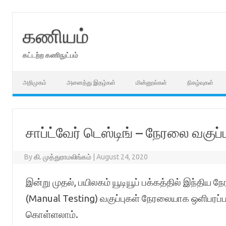
Skip
to
content
கணியம்
கட்டற்ற கணிநுட்பம்
அறிமுகம்
அனைத்து இதழ்கள்
மின்னூல்கள்
நிகழ்வுகள்
சாப்ட்வேர் டெஸ்டிங் – நேரலை வகுப்
By
கி. முத்துராமலிங்கம்
|
August 24, 2020
இன்று முதல், பயிலகம் யூடியூப் பக்கத்தில் இந்திய ந
(Manual Testing) வகுப்புகள் நேரலையாக ஒளிபரப்ப
கொள்ளலாம்.