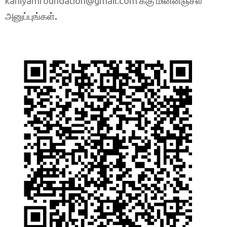
க்கு மின்னஞ்சல்
kaniyamfoundation@gmail.com
அனுப்புங்கள்.