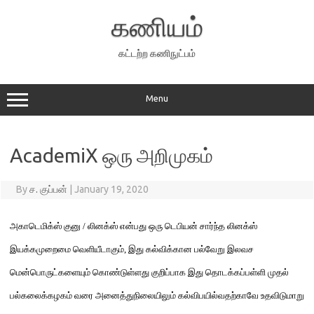
Skip
to
கணியம்
content
கட்டற்ற கணிநுட்பம்
Menu
AcademiX ஒரு அறிமுகம்
By
ச. குப்பன்
|
January 19, 2020
அ
காடெமிக்ஸ் குனு
/
லினக்ஸ் என்பது
ஒரு
டெபியன் சார்ந்த லினக்ஸ்
இயக்கமுறைமை
வெளியீடாகும்
,
இது கல்விக்கான
பல்வேறு
இலவச
மென்பொரு
ட்க
ளையும் கொண்டுள்ள
து
குறிப்பாக
இது தொடக்கப்பள்ளி முதல்
பல்கலைக்கழக
ம்
வரை அனைத்துநிலை
யிலும்
கல்வி
பயில்வதற்கா
வே
உதவிடுமாறு