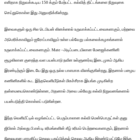
எளிதாக நிறுவக்கூடிய
150
க்கும் மேற்பட்ட கல்வித் திட்டங்களை நிறுவுகை
செய்துகொள்ள இது அனுமதிக்கின்றது
.
இவைகளுள் ஒரு சில டெபியன
் லினக்ஸா
ல் உருவாக்கப்பட்டவைகளாகும்
,
மற்றவை
அமெரிக்காவிலும் ஐரோப்பாவிலும் உள்ள பல்வேறு பல்கலைக்கழகங்களால்
உருவாக்கப்பட்டவைகளாகும்
.
Mate
–
அடிப்படையிலான மேஜைக்கணினி
சூழலிலான குறைந்த வள பயன்பாடு நவீன உள்ளுணர்வு இடைமுகம் ஆகிய
இரண்டிற்கும் இடையே இது ஒரு நல்ல பாளமாக விளங்குகின்றது
,
இதனால் பழைய
கணினிகளில் கூட இந்தவெளியீடுகள் மிகச்சீராக இயங்க முடிகின்ற
தன்மையைகொண்டுள்ளன
,
அதனால் அவை பல்வேறு கல்வி நிறுவனங்களால்
பயன்படுத்தி கொள்ளப் படுகின்றன
.
இந்த வெளியீட்டில் வழங்கப்பட்ட பெரும்பாலான கல்வி மென்பொரு
ட்
கள் குனு
ஜிபிஎல் அல்லது பி
.
எஸ்
.
டி உரிமங்களின் கீழ் உரிமம் பெற்றவைகளாகும்
,
இதனால்
நிலையான பராமரிப்பு செலவு புதுப்பித்தல் செலவு ஆகிய இரண்டு மட்டுமே
இந்த