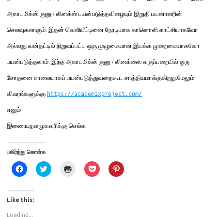
அகாடமிக்ஸ் குனு
/
லினக்ஸ்
பயன்படுத்தவிழையும்
இறுதி பயனாளரின்
செலவுகளாகும்
.
இதன் வெளியீட்டினை நேரடியாக கானொளி காட்சியாகவோ
அல்லது வன்
த
ட்டில் நிறுவப்பட்ட ஒரு முழுமையான இயக்க முறைமையாகவோ
பயன்படுத்தலாம்
.
இந்த
அகாடமிக்ஸ் குனு
/
லினக்ஸை வகுப்பறையில் ஒரு
சோதனை சாலையாகப் பயன்படுத்துவதைகூட சாத்தியமாக்குகிறது
.
மேலும்
விவரங்களுக்கு
https://academixproject.com/
எனும்
இணையதளமுகவரிக்கு செல்க
பகிர்ந்து கொள்க
C
C
C
C
C
l
l
l
l
l
i
i
i
i
i
c
c
c
c
c
k
k
k
k
k
t
t
t
t
t
Like this:
o
o
o
o
o
s
s
p
s
s
Loading...