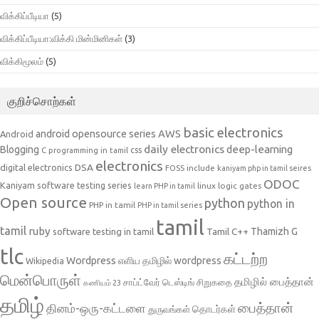
விக்கிப்பீடியா
(5)
விக்கிப்பீடியா:விக்கி மின்மினிகள்
(3)
விக்கிமூலம்
(5)
குறிச்சொற்கள்
basic electronics
AWS
android opensource series
Android
daily electronics
deep-learning
Blogging
css
C programming in tamil
electronics
DSA
digital electronics
include
FOSS
kaniyam php in tamil seires
ODOC
Kaniyam software testing series
linux
logic gates
learn PHP in tamil
Open source
python
python in
PHP in tamil
PHP in tamil series
tamil
tamil
ruby
Tamil C++
Thamizh G
software testing in tamil
tlc
கட்டற்ற
Wordpress
எளிய தமிழில் wordpress
Wikipedia
மென்பொருள்
தமிழில் பைத்தான்
சாப்ட்வேர் டெஸ்டிங்
சிறுகதை
கணியம் 23
தமிழ்
பைத்தான்
தினம்-ஒரு-கட்டளை
தொடர்கள்
துருவங்கள்