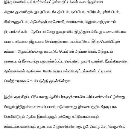
இந்த வெளியீட்டில் சேர்க்கப்பட்டுள்ள திட்டங்கள் அமைந்துள்ளன
அதாவது
கணிதம்
,
இயற்பியல்
,
வேதியியல்
,
புவியியல்
,
உயிரியல்
,
புள்ளியியல்
,
மின்னணுவியல்
,
அமெச்சூர் வானொலி
,
வரைகலை
,
அலுவலகநிருவாகம்
,
நிரலாக்கங்கள்
–
ஆகிய பல்வேறு துறைகளில் இருந்தும் பல்வேறு வகைகளிலான
பயன்பாடுகளை நிறுவுகை செய்வதற்கா
ன
பயன்பாடு
கள்
இந்த வெளியீட்டில்
உள்
ளன
.
அதுமட்டுமல்லது ஊடாடும் மெய்நிகர் ஆய்வகங்கள்
,
அத்துடன்
நாசாவுடன் இணைந்து உருவாக்கப்பட்ட மெய்நிகர் நுண்ணோக்கி
.
இயந்திரமனித
ஆய்வகங்கள் ஆகியவை மேலேகூறிய கல்வித் திட்டங்களின் பட்டியலை
வெற்றிகரமாக செயல்படுத்தி முடிக்கின்றன
.
இதில் ஒரு சிறப்பு பிரிவானது ஆசிரியர்களுக்காகவே அர்ப்பணிக்கப்பட்டுள்ளது
மேலும் இதிலுள்ள மாணவர் பயன்பாடுகளானது இணையத்தில் நேரடியாக
வெளியிடுதல் ஆகிய இரண்டிற்கும் பல்வேறு கட்டுரைகளையும்
உள்ளடக்கங்களையும் உருவாக்க அனுமதிக்கின்றது
.
ஒரேயொரு சொடுக்குதலில்