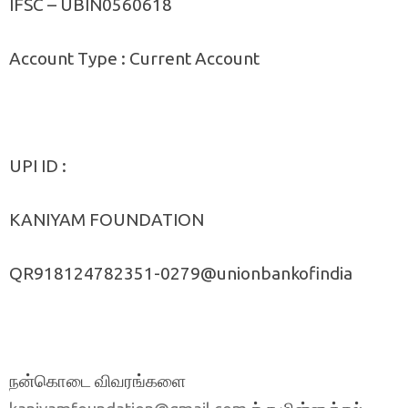
IFSC – UBIN0560618
Account Type : Current Account
UPI ID :
KANIYAM FOUNDATION
QR918124782351-0279@unionbankofindia
நன்கொடை விவரங்களை