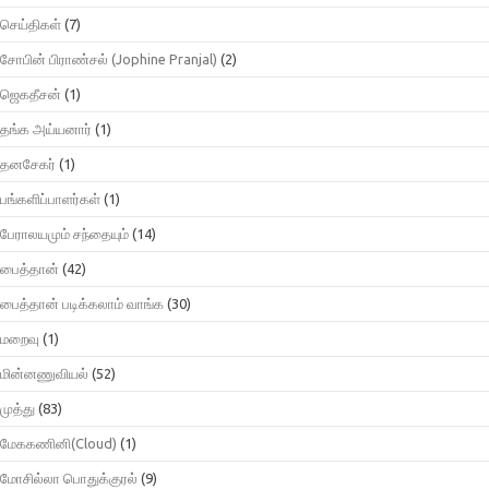
செய்திகள்
(7)
சோபின் பிராண்சல் (Jophine Pranjal)
(2)
ஜெகதீசன்
(1)
தங்க அய்யனார்
(1)
தனசேகர்
(1)
பங்களிப்பாளர்கள்
(1)
பேராலயமும் சந்தையும்
(14)
பைத்தான்
(42)
பைத்தான் படிக்கலாம் வாங்க
(30)
மறைவு
(1)
மின்னணுவியல்
(52)
முத்து
(83)
மேககணினி(Cloud)
(1)
மோசில்லா பொதுக்குரல்
(9)