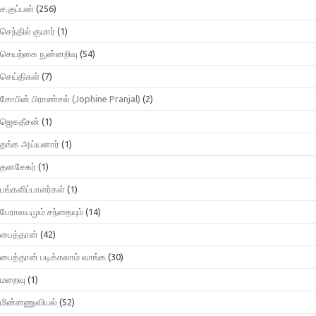
ச.குப்பன்
(256)
செந்தில் குமார்
(1)
செயற்கை நுன்னறிவு
(54)
செய்திகள்
(7)
சோபின் பிராண்சல் (Jophine Pranjal)
(2)
ஜெகதீசன்
(1)
தங்க அய்யனார்
(1)
தனசேகர்
(1)
பங்களிப்பாளர்கள்
(1)
பேராலயமும் சந்தையும்
(14)
பைத்தான்
(42)
பைத்தான் படிக்கலாம் வாங்க
(30)
மறைவு
(1)
மின்னணுவியல்
(52)