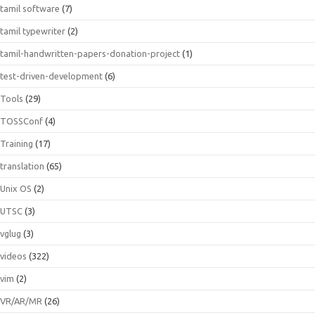
tamil software
(7)
tamil typewriter
(2)
tamil-handwritten-papers-donation-project
(1)
test-driven-development
(6)
Tools
(29)
TOSSConf
(4)
Training
(17)
translation
(65)
Unix OS
(2)
UTSC
(3)
vglug
(3)
videos
(322)
vim
(2)
VR/AR/MR
(26)