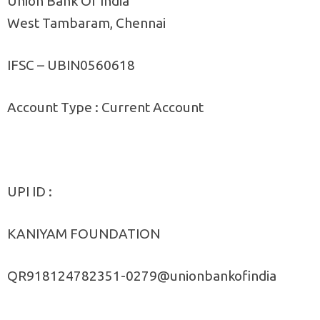
Union Bank Of India
West Tambaram, Chennai
IFSC – UBIN0560618
Account Type : Current Account
UPI ID :
KANIYAM FOUNDATION
QR918124782351-0279@unionbankofindia