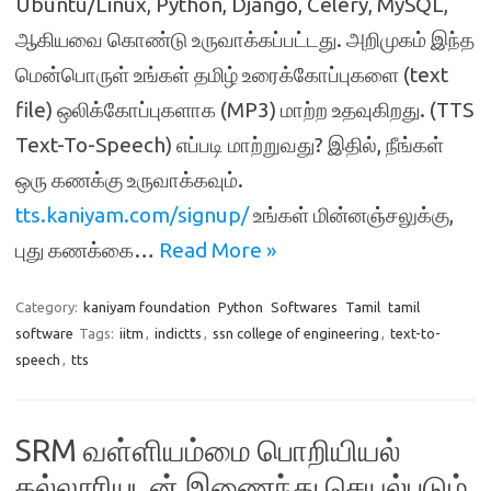
Ubuntu/Linux, Python, Django, Celery, MySQL,
ஆகியவை கொண்டு உருவாக்கப்பட்டது. அறிமுகம் இந்த
மென்பொருள் உங்கள் தமிழ் உரைக்கோப்புகளை (text
file) ஒலிக்கோப்புகளாக (MP3) மாற்ற உதவுகிறது. (TTS
Text-To-Speech) எப்படி மாற்றுவது? இதில், நீங்கள்
ஒரு கணக்கு உருவாக்கவும்.
tts.kaniyam.com/signup/
உங்கள் மின்னஞ்சலுக்கு,
புது கணக்கை…
Read More »
Category:
kaniyam foundation
Python
Softwares
Tamil
tamil
software
Tags:
iitm
,
indictts
,
ssn college of engineering
,
text-to-
speech
,
tts
SRM வள்ளியம்மை பொறியியல்
கல்லூரியுடன் இணைந்து செயல்படும்