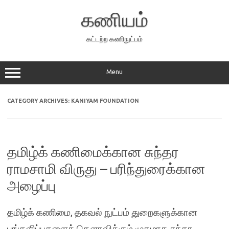
Skip
to
கணியம்
content
கட்டற்ற கணிநுட்பம்
Menu
CATEGORY ARCHIVES:
KANIYAM FOUNDATION
தமிழ்க் கணிமைக்கான சுந்தர
ராமசாமி விருது – பரிந்துரைக்கான
அழைப்பு
தமிழ்க் கணிமை, தகவல் நுட்பம் துறைகளுக்கான
பங்களிப்புகளைக் கௌரவிக்கும் முகமாக சுந்தர