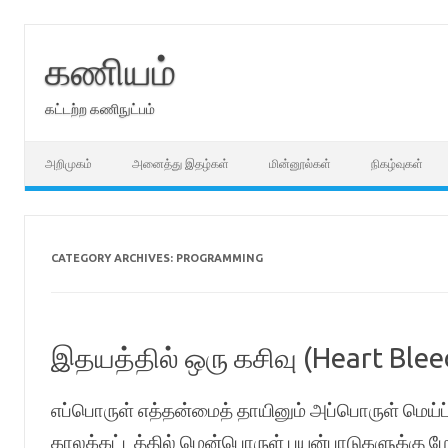
Skip
to
content
கணியம்
கட்டற்ற கணிநுட்பம்
அறிமுகம்
அனைத்து இதழ்கள்
மின்னூல்கள்
நிகழ்வுகள்
CATEGORY ARCHIVES:
PROGRAMMING
இதயத்தில் ஒரு கசிவு (Heart Blee
எப்பொருள் எத்தன்மைத் தாயினும் அப்பொருள் மெய்ப
காலக்கட்டத்தில் மென்பொருள் பயன்பாடுகளுக்கு மேற