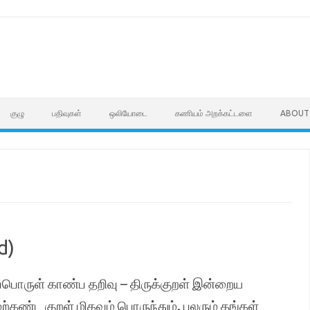
குழு
பதிவுகள்
ஒலியோடை
கணியம் அறக்கட்டளை
ABOUT
d)
்பொருள் காண்ப தறிவு – திருக்குறள் இன்றைய
்கண்ட குறள் மிகவும் பொருந்தும். பலரும் தங்கள்