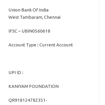
Union Bank Of India
West Tambaram, Chennai
IFSC – UBIN0560618
Account Type : Current Account
UPI ID :
KANIYAM FOUNDATION
QR918124782351-