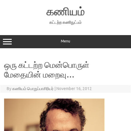
Skip
to
கணியம்
content
கட்டற்ற கணிநுட்பம்
Menu
ஒரு கட்டற்ற மென்பொருள்
மேதையின் மறைவு…
By
கணியம் பொறுப்பாசிரியர்
|
November 16, 2012