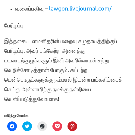
வலைப்பதிவு –
lawgon.livejournal.com/
பேரிழப்பு
இத்தகைய மாமனிதரின் மறைவு சமுதாயத்திற்குப்
பேரிழப்பு. அவர் பங்கேற்ற அனைத்து
மடலாடற்குழுக்களும் இனி அவரில்லாமல் சற்று
வெறிச்சோடித்தான் போகும். கட்டற்ற
மென்பொருட்களுக்கு நம்மால் இயன்ற பங்களிப்பைச்
செய்து அன்னாரிற்கு நமக்கு நன்றியை
வெளிப்படுத்துவோமாக!
பகிர்ந்து கொள்க
C
C
C
C
C
l
l
l
l
l
i
i
i
i
i