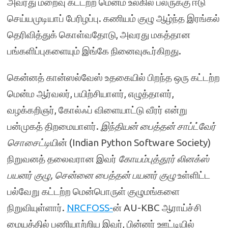
அவரது மறைவு கட்டற்ற மென்ம உலகில் பலருக்கு ஈடு
செய்யமுடியாப் பேரிழப்பு. கணியம் குழு ஆழ்ந்த இரங்கல்
தெரிவித்துக் கொள்வதோடு, அவரது மகத்தான
பங்களிப்புகளையும் இங்கே நினைவுகூர்கிறது.
கென்னத் கான்ஸல்வேஸ் உதகையில் பிறந்த ஒரு கட்டற்ற
மென்ம ஆர்வலர், பயிற்சியாளர், எழுத்தாளர்,
வழக்கறிஞர், கோல்ஃப் விளையாட்டு வீரர் என்று
பன்முகத் திறமையாளர்.
இந்தியன் பைத்தன் சாப்ட்வேர்
சொசைட்டி
யின் (Indian Python Software Society)
நிறுவனத் தலைவரான இவர்
கோயம்புத்தூர் லினக்ஸ்
பயனர் குழு
,
சென்னை பைத்தன் பயனர் குழு
உள்ளிட்ட
பல்வேறு கட்டற்ற மென்பொருள் குழுமங்களை
நிறுவியுள்ளார்.
NRCFOSS-
ன் AU-KBC ஆராய்ச்சி
மையத்தில் பணியாற்றிய இவர், பின்னர் ஊட்டியில்