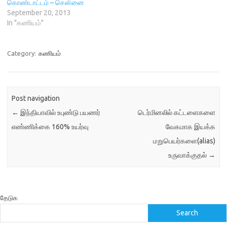
o
w
)
d
கொண்டாட்டம் – சென்னை
w
)
o
September 20, 2013
)
w
)
In "கணியம்"
Category:
கணியம்
Post navigation
←
இந்தியாவில் உபுண்டு பயணர்
டெர்மினலில் கட்டளைகளை
எண்ணிக்கை 160% உயர்வு
வேகமாக இயக்க
மறுபெயர்களை(alias)
உருவாக்குதல்
→
தேடுக
Search