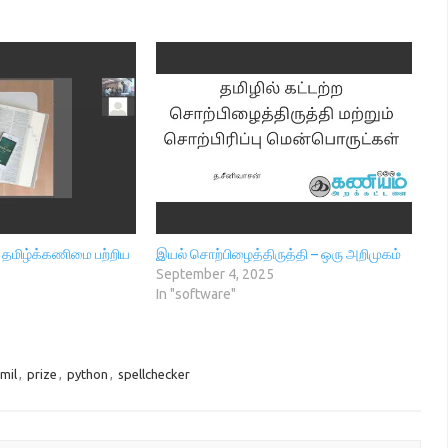
் – தமிழ்க்கணிமை பற்றிய
இயல் சொற்பிழைத்திருத்தி – ஒரு அறிமுகம்
September 4, 2025
In "software"
mil
,
prize
,
python
,
spellchecker