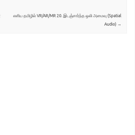
்
எளிய தமிழில் VR/AR/MR 20. இடஞ்சார்ந்த ஒலி அமைவு (Spatial
Audio)
→