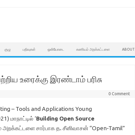
குழு
பதிவுகள்
ஒலியோடை
கணியம் அறக்கட்டளை
ABOUT
ற்றிய உரைக்கு இரண்டாம் பரிசு
0 Comment
uting – Tools and Applications Young
) மாநாட்டில் ‘
Building Open Source
ம் அறக்கட்டளை சார்பாக த. சீனிவாசன் “Open-Tamil”