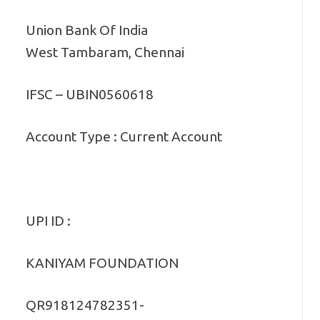
Union Bank Of India
West Tambaram, Chennai
IFSC – UBIN0560618
Account Type : Current Account
UPI ID :
KANIYAM FOUNDATION
QR918124782351-