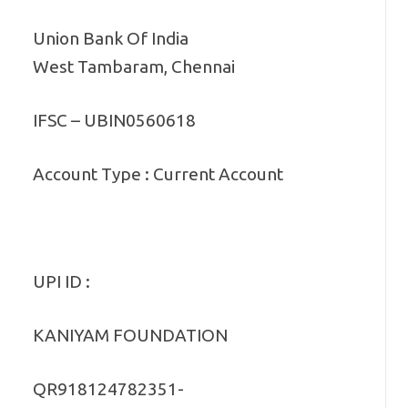
Union Bank Of India
West Tambaram, Chennai
IFSC – UBIN0560618
Account Type : Current Account
UPI ID :
KANIYAM FOUNDATION
QR918124782351-