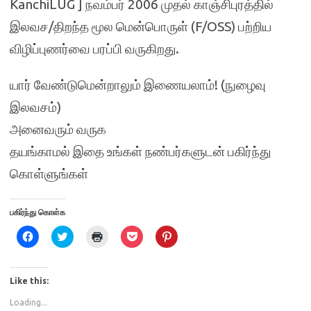
KanchiLUG ] நவம்பர் 2006 முதல் காஞ்சிபுரத்தில்
இலவச/திறந்த மூல மென்பொருள் (F/OSS) பற்றிய
விழிப்புணர்வை பரப்பி வருகிறது.
யார் வேண்டுமென்றாலும் இணையலாம்! (நுழைவு
இலவசம்)
அனைவரும் வருக
தயங்காமல் இதை உங்கள் நண்பர்களுடன் பகிர்ந்து
கொள்ளுங்கள்
பகிர்ந்து கொள்க
C
C
C
C
C
l
l
l
l
l
i
i
i
i
i
c
c
c
c
c
k
k
k
k
k
t
t
t
t
t
Like this:
o
o
o
o
o
s
s
p
s
s
Loading...
h
h
r
h
h