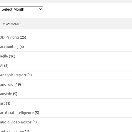
பெட்டகம்
வகைகள்
3D Printing
(25)
accounting
(4)
agile
(16)
AI
(3)
Analysis Report
(1)
android
(19)
ansible
(5)
art
(1)
artificial intelligence
(5)
audio video editor
(1)
auto shutdow
(1)