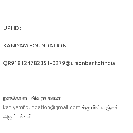
UPI ID :
KANIYAM FOUNDATION
QR918124782351-0279@unionbankofindia
நன்கொடை விவரங்களை
க்கு மின்னஞ்சல்
kaniyamfoundation@gmail.com
அனுப்புங்கள்.