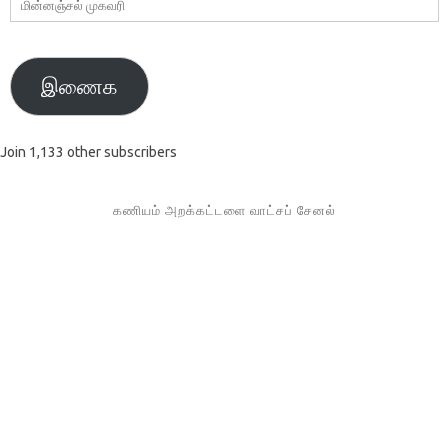
மின்னஞ்சல்
முகவரி
இணைக
Join 1,133 other subscribers
கணியம் அறக்கட்டளை வாட்சப் சேனல்