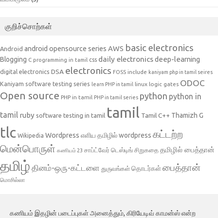
குறிச்சொற்கள்
basic electronics
AWS
android opensource series
Android
daily electronics
deep-learning
Blogging
css
C programming in tamil
electronics
DSA
digital electronics
include
FOSS
kaniyam php in tamil seires
ODOC
Kaniyam software testing series
linux
logic gates
learn PHP in tamil
Open source
python
python in
PHP in tamil
PHP in tamil series
tamil
tamil
ruby
Tamil C++
Thamizh G
software testing in tamil
tlc
கட்டற்ற
Wordpress
எளிய தமிழில் wordpress
Wikipedia
மென்பொருள்
தமிழில் பைத்தான்
சாப்ட்வேர் டெஸ்டிங்
சிறுகதை
கணியம் 23
தமிழ்
பைத்தான்
தினம்-ஒரு-கட்டளை
தொடர்கள்
துருவங்கள்
மொசில்லா
கணியம் இதழின் படைப்புகள் அனைத்தும், கிரியேடிவ் காமன்ஸ் என்ற