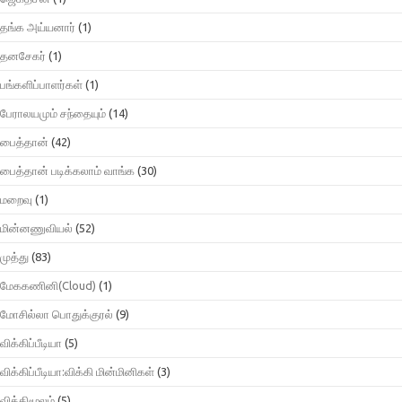
தங்க அய்யனார்
(1)
தனசேகர்
(1)
பங்களிப்பாளர்கள்
(1)
பேராலயமும் சந்தையும்
(14)
பைத்தான்
(42)
பைத்தான் படிக்கலாம் வாங்க
(30)
மறைவு
(1)
மின்னணுவியல்
(52)
முத்து
(83)
மேககணினி(Cloud)
(1)
மோசில்லா பொதுக்குரல்
(9)
விக்கிப்பீடியா
(5)
விக்கிப்பீடியா:விக்கி மின்மினிகள்
(3)
விக்கிமூலம்
(5)