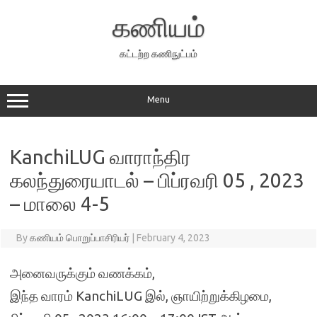
Skip
to
கணியம்
content
கட்டற்ற கணிநுட்பம்
Menu
KanchiLUG வாராந்திர
கலந்துரையாடல் – பிப்ரவரி 05 , 2023
– மாலை 4-5
By
கணியம் பொறுப்பாசிரியர்
|
February 4, 2023
அனைவருக்கும் வணக்கம்,
இந்த வாரம் KanchiLUG இல், ஞாயிற்றுக்கிழமை,