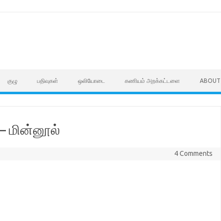
குழு
பதிவுகள்
ஒலியோடை
கணியம் அறக்கட்டளை
ABOUT
 மின்னூல்
4 Comments