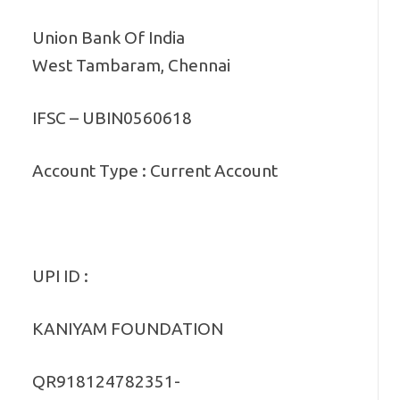
Union Bank Of India
West Tambaram, Chennai
IFSC – UBIN0560618
Account Type : Current Account
UPI ID :
KANIYAM FOUNDATION
QR918124782351-