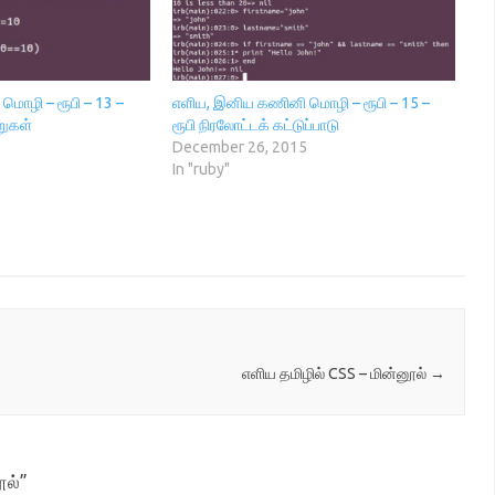
ொழி – ரூபி – 13 –
எளிய, இனிய கணினி மொழி – ரூபி – 15 –
றுகள்
ரூபி நிரலோட்டக் கட்டுப்பாடு
5
December 26, 2015
In "ruby"
எளிய தமிழில் CSS – மின்னூல்
→
ூல்
”