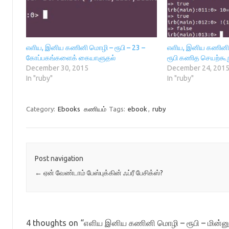
s
i
o
n
n
i
n
w
n
s
n
n
)
e
i
n
e
w
n
e
w
w
n
w
w
i
e
w
i
n
w
எளிய, இனிய கணினி மொழி – ரூபி – 23 –
எளிய, இனிய கணினி ம
i
n
d
w
n
d
o
i
கோப்பகங்களைக் கையாளுதல்
ரூபி கணித செயற்கூ
d
o
w
n
December 30, 2015
December 24, 201
o
w
)
d
w
)
o
In "ruby"
In "ruby"
)
w
)
Category:
Ebooks
கணியம்
Tags:
ebook
,
ruby
Post navigation
←
ஏன் வேண்டாம் பேஸ்புக்கின் ஃப்ரீ பேசிக்ஸ்?
4 thoughts on “
எளிய இனிய கணினி மொழி – ரூபி – மின்ன