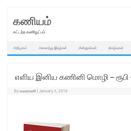
Skip
to
content
கணியம்
கட்டற்ற கணிநுட்பம்
அறிமுகம்
அனைத்து இதழ்கள்
மின்னூல்கள்
நிகழ்வுகள்
எளிய இனிய கணினி மொழி – ரூபி –
By
கலாராணி
|
January 3, 2016