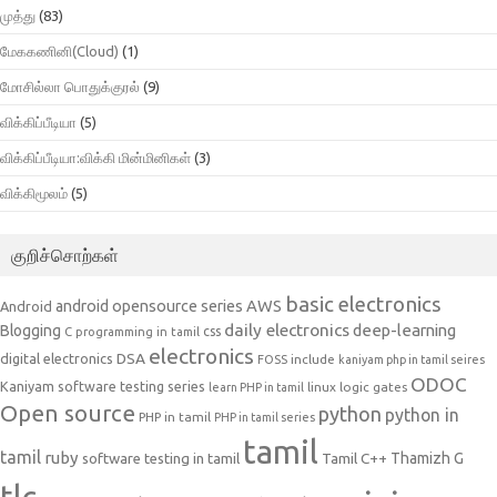
முத்து
(83)
மேககணினி(Cloud)
(1)
மோசில்லா பொதுக்குரல்
(9)
விக்கிப்பீடியா
(5)
விக்கிப்பீடியா:விக்கி மின்மினிகள்
(3)
விக்கிமூலம்
(5)
குறிச்சொற்கள்
basic electronics
AWS
android opensource series
Android
daily electronics
deep-learning
Blogging
css
C programming in tamil
electronics
DSA
digital electronics
include
FOSS
kaniyam php in tamil seires
ODOC
Kaniyam software testing series
linux
logic gates
learn PHP in tamil
Open source
python
python in
PHP in tamil
PHP in tamil series
tamil
tamil
ruby
Tamil C++
Thamizh G
software testing in tamil
tlc