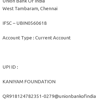
Union Bank Of India
West Tambaram, Chennai
IFSC – UBIN0560618
Account Type : Current Account
UPI ID :
KANIYAM FOUNDATION
QR918124782351-0279@unionbankofindia