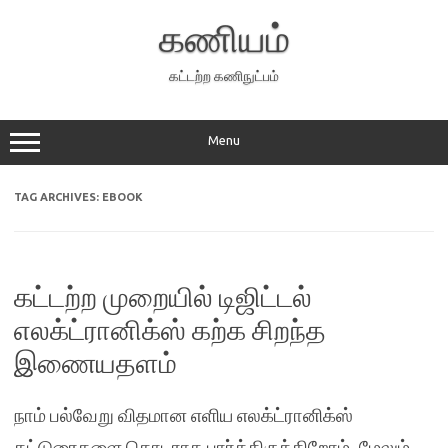
Skip
to
கணியம்
content
கட்டற்ற கணிநுட்பம்
Menu
TAG ARCHIVES:
EBOOK
கட்டற்ற முறையில் டிஜிட்டல்
எலக்ட்ரானிக்ஸ் கற்க சிறந்த
இணையதளம்
நாம் பல்வேறு விதமான எளிய எலக்ட்ரானிக்ஸ்
கட்டுரைகளை தொடராக பார்த்திருக்கிறோம். மேலும்