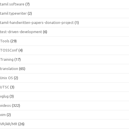
tamil software
(7)
tamil typewriter
(2)
tamil-handwritten-papers-donation-project
(1)
test-driven-development
(6)
Tools
(29)
TOSSConf
(4)
Training
(17)
translation
(65)
Unix OS
(2)
UTSC
(3)
vglug
(3)
videos
(322)
vim
(2)
VR/AR/MR
(26)