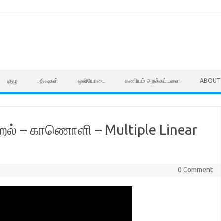
குழு
பதிவுகள்
ஒலியோடை
கணியம் அறக்கட்டளை
ABOUT
ற்றல் – காணொளி – Multiple Linear
0 Comment