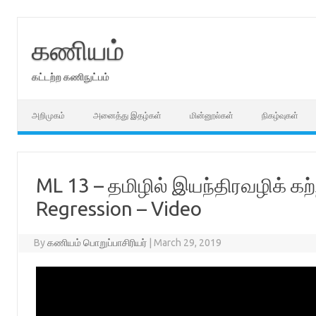
Skip
to
content
கணியம்
கட்டற்ற கணிநுட்பம்
அறிமுகம்
அனைத்து இதழ்கள்
மின்னூல்கள்
நிகழ்வுகள்
ML 13 – தமிழில் இயந்திரவழிக் க
Regression – Video
By
கணியம் பொறுப்பாசிரியர்
|
March 29, 2019