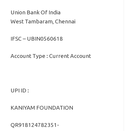
Union Bank Of India
West Tambaram, Chennai
IFSC – UBIN0560618
Account Type : Current Account
UPI ID :
KANIYAM FOUNDATION
QR918124782351-