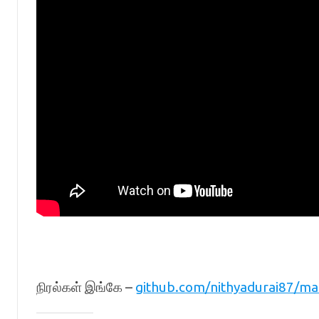
நிரல்கள் இங்கே –
github.com/nithyadurai87/m