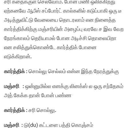
சரி கதைக்குள் செல்வோம். போன் மணி ஒலிக்கிறது
ஏற்கனவே ஆபீஸ் சப்போர்ட் கால்களில் கடுப்பாகி ஒரு டீ
அடித்துவிட்டு வேலையை தொடரலாம் என நினைத்த
கார்த்திக்கிற்கு மஞ்சரியின் அழைப்பு வரவே ச இவ வேற
நேரங்காலம் தெரியாமல் போன அடிச்சி தொலையிறா
என சலித்துக்கொண்டே கார்த்திக் போனை
எடுக்கிறான்.
கார்த்திக்
: சொல்லு செல்லம் என்ன இந்த நேரத்துக்கு
மஞ்சரி
: ஒன்னுமில்ல எனக்கு லினக்ஸ் ல ஒரு சந்தேகம்
அத் கேக்க தான் போன் பண்ண
கார்த்திக்
: சரி சொல்லு.
மஞ்சரி
: டு(du) கட்டளை பத்தி கொஞ்சம்