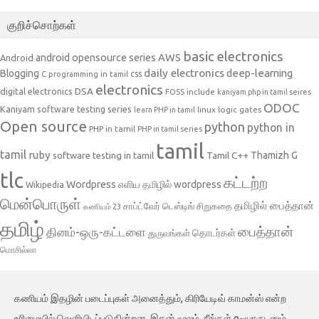
குறிச்சொற்கள்
basic electronics
AWS
android opensource series
Android
daily electronics
deep-learning
Blogging
css
C programming in tamil
electronics
DSA
digital electronics
include
FOSS
kaniyam php in tamil seires
ODOC
Kaniyam software testing series
linux
logic gates
learn PHP in tamil
Open source
python
python in
PHP in tamil
PHP in tamil series
tamil
tamil
ruby
Tamil C++
Thamizh G
software testing in tamil
tlc
கட்டற்ற
Wordpress
எளிய தமிழில் wordpress
Wikipedia
மென்பொருள்
தமிழில் பைத்தான்
சாப்ட்வேர் டெஸ்டிங்
சிறுகதை
கணியம் 23
தமிழ்
பைத்தான்
தினம்-ஒரு-கட்டளை
தொடர்கள்
துருவங்கள்
மொசில்லா
கணியம் இதழின் படைப்புகள் அனைத்தும், கிரியேடிவ் காமன்ஸ் என்ற
உரிமையில் வெளியிடப்படுகின்றன. இதன் மூலம், நீங்கள் o~யாருடனும்