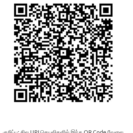
குறிப்பு: சில UPI செயலிகளில் இந்த QR Code வேலை