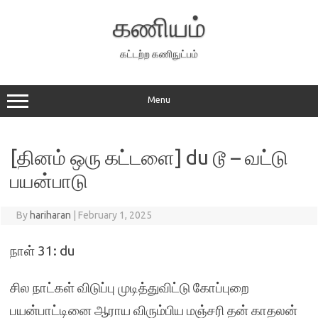
Skip
to
கணியம்
content
கட்டற்ற கணிநுட்பம்
Menu
[தினம் ஒரு கட்டளை] du டூ – வட்டு
பயன்பாடு
By
hariharan
|
February 1, 2025
நாள் 31: du
சில நாட்கள் விடுப்பு முடித்துவிட்டு கோப்புறை
பயன்பாட்டினை ஆராய விரும்பிய மஞ்சரி தன் காதலன்