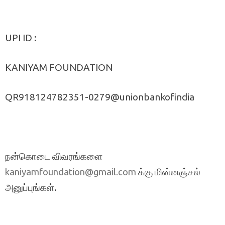
UPI ID :
KANIYAM FOUNDATION
QR918124782351-0279@unionbankofindia
நன்கொடை விவரங்களை
க்கு மின்னஞ்சல்
kaniyamfoundation@gmail.com
அனுப்புங்கள்.