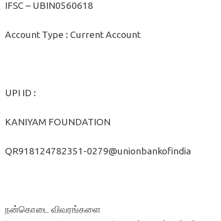
IFSC – UBIN0560618
Account Type : Current Account
UPI ID :
KANIYAM FOUNDATION
QR918124782351-0279@unionbankofindia
நன்கொடை விவரங்களை