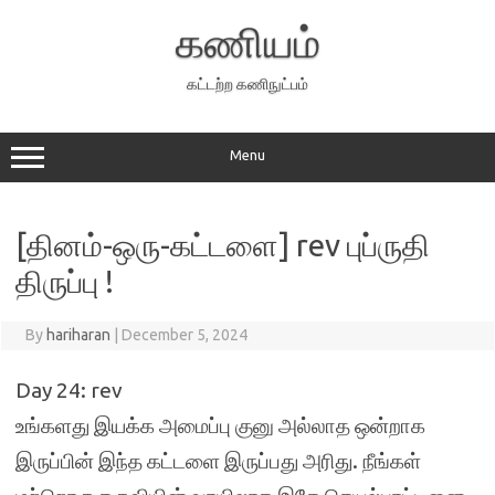
Skip
to
கணியம்
content
கட்டற்ற கணிநுட்பம்
Menu
[தினம்-ஒரு-கட்டளை] rev புப்ருதி
திருப்பு !
By
hariharan
|
December 5, 2024
Day 24: rev
உங்களது இயக்க அமைப்பு குனு அல்லாத ஒன்றாக
இருப்பின் இந்த கட்டளை இருப்பது அரிது. நீங்கள்