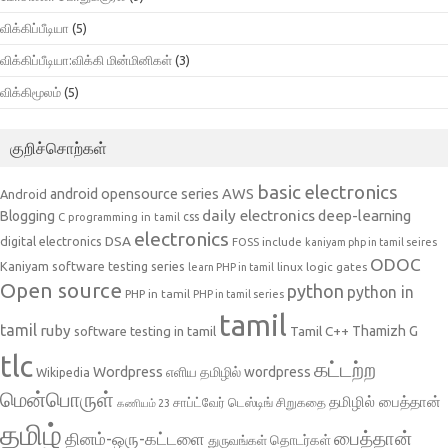
விக்கிப்பீடியா
(5)
விக்கிப்பீடியா:விக்கி மின்மினிகள்
(3)
விக்கிமூலம்
(5)
குறிச்சொற்கள்
basic electronics
AWS
android opensource series
Android
daily electronics
deep-learning
Blogging
css
C programming in tamil
electronics
DSA
digital electronics
include
FOSS
kaniyam php in tamil seires
ODOC
Kaniyam software testing series
linux
logic gates
learn PHP in tamil
Open source
python
python in
PHP in tamil
PHP in tamil series
tamil
tamil
ruby
Tamil C++
Thamizh G
software testing in tamil
tlc
கட்டற்ற
Wordpress
எளிய தமிழில் wordpress
Wikipedia
மென்பொருள்
தமிழில் பைத்தான்
சாப்ட்வேர் டெஸ்டிங்
சிறுகதை
கணியம் 23
தமிழ்
பைத்தான்
தினம்-ஒரு-கட்டளை
தொடர்கள்
துருவங்கள்