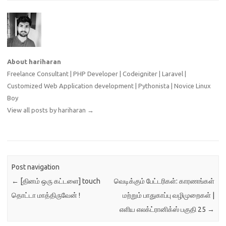
கோப்புறையின் பாதையையும்
கொடுக்காமல் இக்கட்டளையை
பயன்படுத்தும்போது தற்போது
நாம் இருக்கும் கோப்புறையில்
உள்ளவற்றை பட்டியலிடுகிறது.
தொடரியல்:
About hariharan
hariharan@kaniyam: ~/odoc
$ ls hariharan@kaniyam:
Freelance Consultant | PHP Developer | Codeigniter | Laravel |
~/odoc…
Customized Web Application development | Pythonista | Novice Linux
Boy
View all posts by hariharan
→
Post navigation
←
[தினம் ஒரு கட்டளை] touch
வெடிக்கும் பேட்டரிகள்: காரணங்கள்
தொட்டா மாத்திருவேன் !
மற்றும் பாதுகாப்பு வழிமுறைகள் |
எளிய எலக்ட்ரானிக்ஸ் பகுதி 25
→