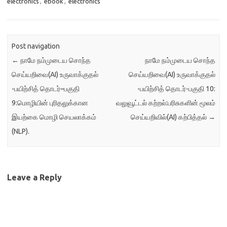
electronics
,
ebook
,
electronics
Post navigation
←
நாமே நம்முடைய சொந்த
நாமே நம்முடைய சொந்த
செய்யறிவை(AI) உருவாக்குதல்
செய்யறிவை(AI) உருவாக்குதல்
-பயிற்சித் தொடர்–பகுதி
-பயிற்சித் தொடர்-பகுதி 10:
9:மொழியின் புரிதலுக்கான
வலுவூட்டல் கற்றல்:பரிசுகளின் மூலம்
இயற்கை மொழி செயலாக்கம்
செய்யறிவில்(AI) கற்பித்தல்
→
(NLP).
Leave a Reply