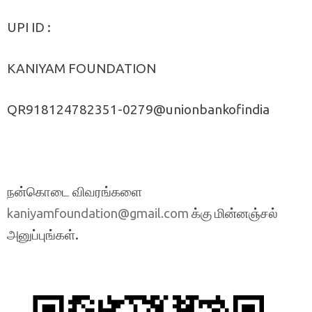
UPI ID :
KANIYAM FOUNDATION
QR918124782351-0279@unionbankofindia
நன்கொடை விவரங்களை
க்கு மின்னஞ்சல்
kaniyamfoundation@gmail.com
அனுப்புங்கள்.