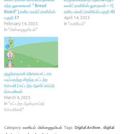
e
w
w
n
உற்ற துணைவன் ” Bread
எலக்ட்ரானிக்ஸ் துறைகள் – 1|
w
w
i
e
w
i
n
w
Board” | எளிய எலக்ட்ரானிக்ஸ்
எளிய எலக்ட்ரானிக்ஸ் பகுதி 45
i
n
d
w
பகுதி 37
April 14, 2025
n
d
o
i
d
o
w
n
February 14, 2025
In "கணியம்"
o
w
)
d
In "மின்னணுவியல்"
w
)
o
)
w
)
குழந்தைகள் விளையாட்டாக
படிப்பதற்கு சிறந்த கட்டற்ற
செயலி | கட்டற்ற ஆண்ட்ராய்டு
செயலிகள்
March 4, 2025
In "கட்டற்ற ஆன்டிராய்டு
செயலிகள்"
Category:
கணியம்
மின்னணுவியல்
Tags:
Digital Archive
,
digital