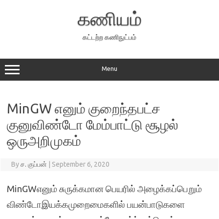
Skip
to
கணியம்
content
கட்டற்ற கணிநுட்பம்
Menu
MinGW எனும் குறைந்தபட்ச
குனுவிண்டோ மேம்பாட்டு சூழல்
ஒருஅறிமுகம்
By
ச. குப்பன்
|
September 6, 2020
MinGWஎனும் சுருக்கமான பெயரில் அழைக்கப்பெறும்
விண்டோஇயக்கமுறைமைகளில் பயன்பாடுகளை