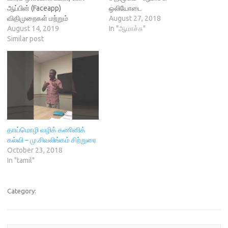
ஆப்பின் (Faceapp)
ஒலியோடை
விதிமுறைகள் மற்றும்
August 27, 2018
நிபந்தனைகள், கே டி இ (KDE)
August 14, 2019
In "ஆமாச்சு"
இல் உள்ள ஒரு பாதுகாப்பு பிழை,
Similar post
தி கிரேட் ஹேக் (The Great
Hack ) என்னும் ஆவணப்படம்,
ஓபன் ஸ்ட்ரீட் மேப்பின் (Open
Street Map) 15 வது பிறந்த
நாள் மற்றும் இந்த வார இலவச
மற்றும்…
தாய்மொழி வழிக் கணினிக்
கல்வி – மு.சிவலிங்கம் சிற்றுரை
October 23, 2018
In "tamil"
Category: