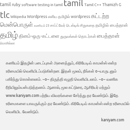
tamil
tamil
ruby
Tamil C++
Thamizh G
software testing in tamil
tlc
கட்டற்ற
Wordpress
எளிய தமிழில் wordpress
Wikipedia
மென்பொருள்
தமிழில் பைத்தான்
சாப்ட்வேர் டெஸ்டிங்
சிறுகதை
கணியம் 23
தமிழ்
பைத்தான்
தினம்-ஒரு-கட்டளை
தொடர்கள்
துருவங்கள்
மொசில்லா
கணியம் இதழின் படைப்புகள் அனைத்தும், கிரியேடிவ் காமன்ஸ் என்ற
உரிமையில் வெளியிடப்படுகின்றன. இதன் மூலம், நீங்கள் o~யாருடனும்
பகிர்ந்து கொள்ளலாம். ~o~ திருத்தி எழுதி வெளியிடலாம். ~o~ வணிக
ரீதியிலும்யன்படுத்தலாம். ஆனால், மூல கட்டுரை, ஆசிரியர் மற்றும்
www.kaniyam.com பற்றிய விவரங்களை சேர்த்து தர வேண்டும். இதே
உரிமைகளை யாவருக்கும் தர வேண்டும். கிரியேடிவ் காமன்ஸ் என்ற உரிமையில்
வெளியிட வேண்டும்.
kaniyam.com