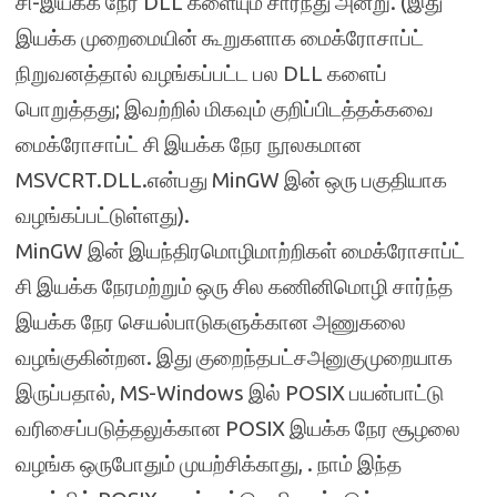
சி-இயக்க நேர DLL களையும் சார்ந்து அன்று. (இது
இயக்க முறைமையின் கூறுகளாக மைக்ரோசாப்ட்
நிறுவனத்தால் வழங்கப்பட்ட பல DLL களைப்
பொறுத்தது; இவற்றில் மிகவும் குறிப்பிடத்தக்கவை
மைக்ரோசாப்ட் சி இயக்க நேர நூலகமான
MSVCRT.DLL.என்பது MinGW இன் ஒரு பகுதியாக
வழங்கப்பட்டுள்ளது).
MinGW இன் இயந்திரமொழிமாற்றிகள் மைக்ரோசாப்ட்
சி இயக்க நேரமற்றும் ஒரு சில கணினிமொழி சார்ந்த
இயக்க நேர செயல்பாடுகளுக்கான அணுகலை
வழங்குகின்றன. இது குறைந்தபட்சஅனுகுமுறையாக
இருப்பதால், MS-Windows இல் POSIX பயன்பாட்டு
வரிசைப்படுத்தலுக்கான POSIX இயக்க நேர சூழலை
வழங்க ஒருபோதும் முயற்சிக்காது, . நாம் இந்த