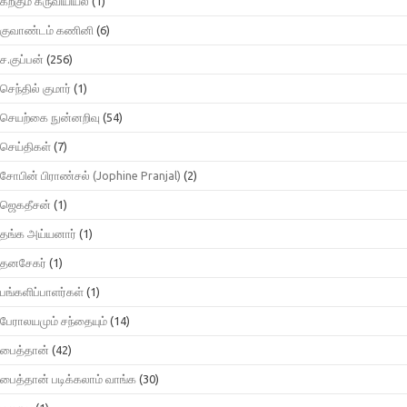
கற்கும் கருவியியல்
(1)
குவாண்டம் கணினி
(6)
ச.குப்பன்
(256)
செந்தில் குமார்
(1)
செயற்கை நுன்னறிவு
(54)
செய்திகள்
(7)
சோபின் பிராண்சல் (Jophine Pranjal)
(2)
ஜெகதீசன்
(1)
தங்க அய்யனார்
(1)
தனசேகர்
(1)
பங்களிப்பாளர்கள்
(1)
பேராலயமும் சந்தையும்
(14)
பைத்தான்
(42)
பைத்தான் படிக்கலாம் வாங்க
(30)