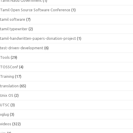
Tamil Nadu Government
(1)
Tamil Open Source Software Conference
(1)
tamil software
(7)
tamil typewriter
(2)
tamil-handwritten-papers-donation-project
(1)
test-driven-development
(6)
Tools
(29)
TOSSConf
(4)
Training
(17)
translation
(65)
Unix OS
(2)
UTSC
(3)
vglug
(3)
videos
(322)