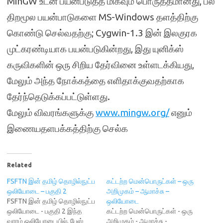
MinGW உடன் பயன்படுத்த மிகவும் பொருத்தமானது, பல
திறமூல பயன்பாடுகளை MS-Windows தளத்திற்கு
கொண்டு செல்வதற்கு; Cygwin-1.3 இன் இலகுரக
முட்கரண்டியாக பயன்படுகின்றது, இது யுனிக்ஸ்
கருவிகளின் ஒரு சிறிய தேர்வினை உள்ளடக்கியது,
மேலும் அந்த நோக்கத்தை எளிதாக்குவதற்காக
தேர்ந்தெடுக்கப்பட்டுள்ளது.
மேலும் விவரங்களுக்கு
www.mingw.org/
எனும்
இணையதளபக்கத்திற்கு செல்க
Related
FSFTN இன் தமிழ் தொழில்நுட்ப
கட்டற்ற மென்பொருட்கள் – ஒரு
ஒலியோடை – பகுதி 2
அறிமுகம் – ஆமாச்சு –
FSFTN இன் தமிழ் தொழில்நுட்ப
ஒலியோடை
ஒலியோடை - பகுதி 2 இந்த
கட்டற்ற மென்பொருட்கள் - ஒரு
வாரம் ஒலியோடையில், பேஸ்
அறிமுகம் - ஆமாச்சு -