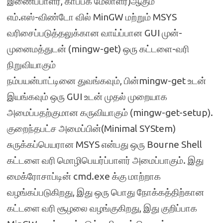
இணைப்பாளர், காப்பக மேலாளர்)ஆகும்
எம்.எஸ்-விண்டோ வில் MinGW மற்றும் MSYS
வரிசைப்படுத்தலுக்கான வாய்ப்பான GUI முன்-
முனைமத்துடன் (mingw-get) ஒரு கட்டளை-வரி
நிறுவியாகும்
நம்பயன்பாட்டினை துவங்கவும், பின்mingw-get உடன்
இயங்கவும் ஒரு GUI உடன் முதல் முறையாக
அமைப்பதற்குமான கருவியாகும் (mingw-get-setup).
குறைந்தபட்ச அமைப்பின்(Minimal SYStem)
சுருக்கப்பெயரான MSYS என்பது ஒரு Bourne Shell
கட்டளை வரி மொழிபெயர்ப்பாளர் அமைப்பாகும். இது
மைக்ரோசாப்டின் cmd.exe க்கு மாற்றாக
வழங்கப்படுகிறது, இது ஒரு பொது நோக்கத்திற்கான
கட்டளை வரி சூழலை வழங்குகிறது, இது குறிப்பாக