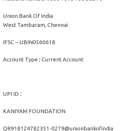
Union Bank Of India
West Tambaram, Chennai
IFSC – UBIN0560618
Account Type : Current Account
UPI ID :
KANIYAM FOUNDATION
QR918124782351-0279@unionbankofindia