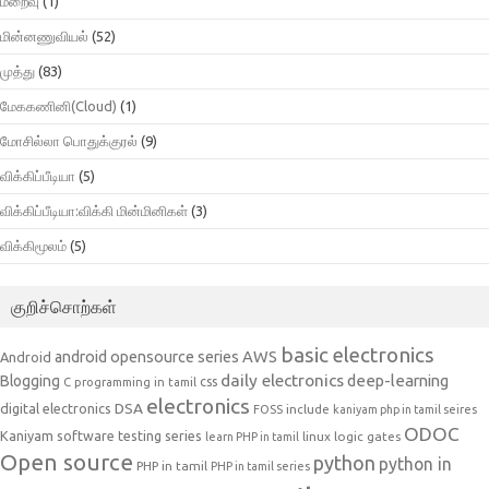
மறைவு
(1)
மின்னணுவியல்
(52)
முத்து
(83)
மேககணினி(Cloud)
(1)
மோசில்லா பொதுக்குரல்
(9)
விக்கிப்பீடியா
(5)
விக்கிப்பீடியா:விக்கி மின்மினிகள்
(3)
விக்கிமூலம்
(5)
குறிச்சொற்கள்
basic electronics
AWS
android opensource series
Android
daily electronics
deep-learning
Blogging
css
C programming in tamil
electronics
DSA
digital electronics
include
FOSS
kaniyam php in tamil seires
ODOC
Kaniyam software testing series
linux
logic gates
learn PHP in tamil
Open source
python
python in
PHP in tamil
PHP in tamil series