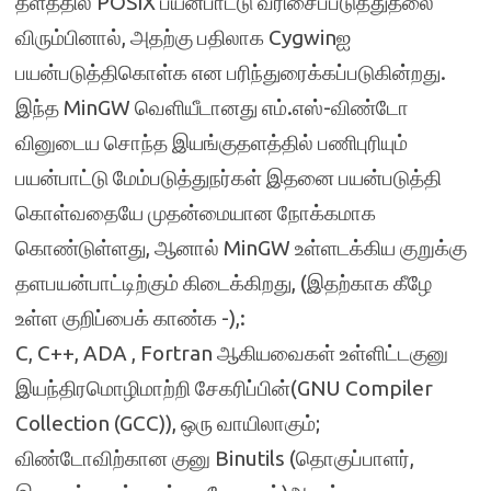
தளத்தில் POSIX பயன்பாட்டு வரிசைப்படுத்துதலை
விரும்பினால், அதற்கு பதிலாக Cygwinஐ
பயன்படுத்திகொள்க என பரிந்துரைக்கப்படுகின்றது.
இந்த MinGW வெளியீடானது எம்.எஸ்-விண்டோ
வினுடைய சொந்த இயங்குதளத்தில் பணிபுரியும்
பயன்பாட்டு மேம்படுத்துநர்கள் இதனை பயன்படுத்தி
கொள்வதையே முதன்மையான நோக்கமாக
கொண்டுள்ளது, ஆனால் MinGW உள்ளடக்கிய குறுக்கு
தளபயன்பாட்டிற்கும் கிடைக்கிறது, (இதற்காக கீழே
உள்ள குறிப்பைக் காண்க -),:
C, C++, ADA , Fortran ஆகியவைகள் உள்ளிட்டகுனு
இயந்திரமொழிமாற்றி சேகரிப்பின்(GNU Compiler
Collection (GCC)), ஒரு வாயிலாகும்;
விண்டோவிற்கான குனு Binutils (தொகுப்பாளர்,