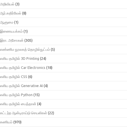
அறிவியல்
(3)
ஆர்.கதிர்வேல்
(8)
ஆளுமை
(1)
இணையபக்கம்
(1)
இரா. அசோகன்
(305)
எண்ணிம நூலகத் தொழில்நுட்பம்
(5)
எளிய தமிழில் 3D Printing
(24)
எளிய தமிழில் Car Electronics
(18)
எளிய தமிழில் CSS
(6)
எளிய தமிழில் Generative AI
(4)
எளிய தமிழில் Python
(15)
எளிய தமிழில் பைத்தான்
(4)
கட்டற்ற ஆன்டிராய்டு செயலிகள்
(22)
கணியம்
(970)