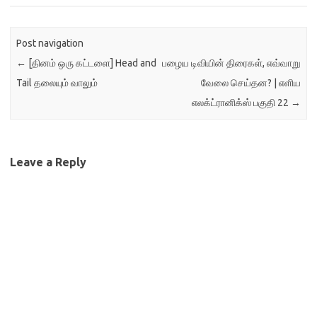
தயார் செய்வது · தமிழ்
தொடர்பான நிரல்கள்/
திட்டங்களில் பங்கேற்பது
Post navigation
(corpus, dictionary, spell
←
[தினம் ஒரு கட்டளை] Head and
பழைய டிவியின் திரைகள், எவ்வாறு
checker, and like) ஆகிய
விஷயங்கள் பற்றி
Tail தலையும் வாலும்
வேலை செய்தன? | எளிய
கற்றுக்கொடுக்கப்படும். இந்த
எலக்ட்ரானிக்ஸ் பகுதி 22
→
பயிற்சி வகுப்பை
திரு.ராமதாஸ்(ஆமாச்சு)…
Leave a Reply