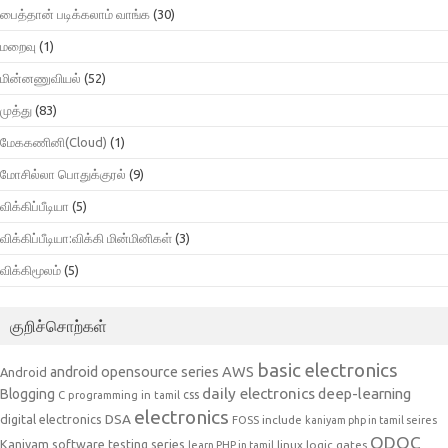
பைத்தான் படிக்கலாம் வாங்க
(30)
மறைவு
(1)
மின்னணுவியல்
(52)
முத்து
(83)
மேககணினி(Cloud)
(1)
மோசில்லா பொதுக்குரல்
(9)
விக்கிப்பீடியா
(5)
விக்கிப்பீடியா:விக்கி மின்மினிகள்
(3)
விக்கிமூலம்
(5)
குறிச்சொற்கள்
basic electronics
AWS
android opensource series
Android
daily electronics
deep-learning
Blogging
css
C programming in tamil
electronics
DSA
digital electronics
include
FOSS
kaniyam php in tamil seires
ODOC
Kaniyam software testing series
linux
logic gates
learn PHP in tamil