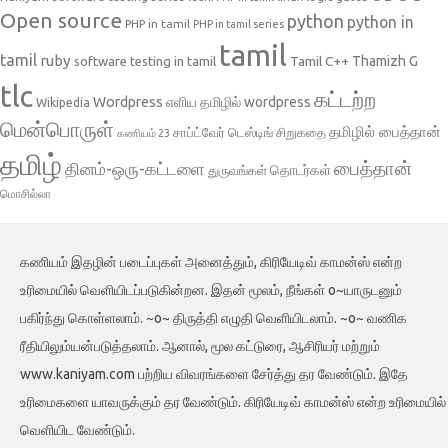
Open source
python
python in
PHP in tamil
PHP in tamil series
tamil
tamil
ruby
Tamil C++
Thamizh G
software testing in tamil
tlc
கட்டற்ற
Wordpress
எளிய தமிழில் wordpress
Wikipedia
மென்பொருள்
தமிழில் பைத்தான்
சாப்ட்வேர் டெஸ்டிங்
சிறுகதை
கணியம் 23
தமிழ்
பைத்தான்
தினம்-ஒரு-கட்டளை
தொடர்கள்
துருவங்கள்
மொசில்லா
கணியம் இதழின் படைப்புகள் அனைத்தும், கிரியேடிவ் காமன்ஸ் என்ற
உரிமையில் வெளியிடப்படுகின்றன. இதன் மூலம், நீங்கள் o~யாருடனும்
பகிர்ந்து கொள்ளலாம். ~o~ திருத்தி எழுதி வெளியிடலாம். ~o~ வணிக
ரீதியிலும்யன்படுத்தலாம். ஆனால், மூல கட்டுரை, ஆசிரியர் மற்றும்
www.kaniyam.com பற்றிய விவரங்களை சேர்த்து தர வேண்டும். இதே
உரிமைகளை யாவருக்கும் தர வேண்டும். கிரியேடிவ் காமன்ஸ் என்ற உரிமையில்
வெளியிட வேண்டும்.