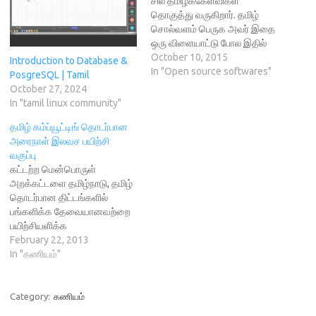
சில தமிழ்க்கேள்விகள்
s
i
o
n
n
தொகுத்து வருகிறார். தமிழ்
i
n
w
n
s
n
n
)
e
i
சொல்வளம் பெருக அவர் இதை
n
e
w
n
ஒரு விளையாட்டு போல இதில்
e
w
w
n
w
w
i
e
நடத்தி வருகிறார். இதில்
October 10, 2015
Introduction to Database &
w
i
n
w
புகுபதிந்து யார்
In "Open source softwares"
i
n
d
w
PosgreSQL | Tamil
n
d
o
i
வேண்டுமானாலும்
October 27, 2024
d
o
w
n
o
w
)
கேள்விகளைச் சேர்க்கலாம்.
d
In "tamil linux community"
w
)
o
எனவே, உங்களுக்கு
)
w
தமிழ் கம்ப்யூட்டிங் தொடர்பான
)
நேரமிருப்பின் நீங்களும் நல்லக்
அரைநாள் இலவச பயிற்சி
கேள்விகளை இதில் சேர்த்தால்
வகுப்பு
அவருக்கு உதவியாய் இருக்கும்.
கட்டற்ற மென்பொருள்
அதே சமையத்தில் இந்தத்
அறக்கட்டளை தமிழ்நாடு, தமிழ்
தளத்தை
தொடர்பான திட்டங்களில்
பயன்படுத்துவோருக்கும்
பங்களிக்க தேவையானவற்றை
நல்லதாய் அமையும்.
பயிற்சியளிக்க
http://vidaiyali.herokuapp.co
முடிவெடுத்துள்ளது. இதன்
February 22, 2013
m இது ஒரு கட்டற்ற
தொடக்கமாக ஒரு அரை நாள்
In "கணியம்"
மென்பொருள். Ruby On Rails,
பயிற்சி வகுப்பை ஏற்பாடு
…
செய்துள்ளோம். இந்த பயிற்சி
வகுப்பில் · மொழிபெயர்ப்பு
Category:
கணியம்
செய்தல் · ஆவணங்களை