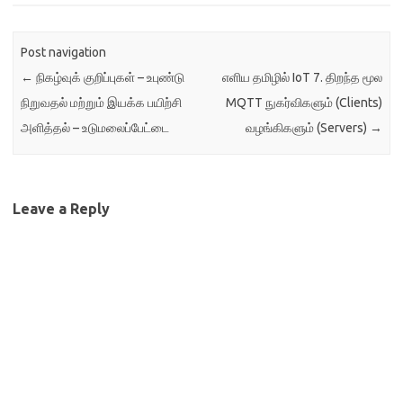
Post navigation
←
நிகழ்வுக் குறிப்புகள் – உபுண்டு
எளிய தமிழில் IoT 7. திறந்த மூல
நிறுவதல் மற்றும் இயக்க பயிற்சி
MQTT நுகர்விகளும் (Clients)
அளித்தல் – உடுமலைப்பேட்டை
வழங்கிகளும் (Servers)
→
Leave a Reply