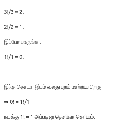
3!/3 = 2!
2!/2 = 1!
இப்போ பாருங்க ,
1!/1 = 0!
இந்த தொடர இடம் வலது புறம் மாற்றிய பிறகு
⇒ 0! = 1!/1
நமக்கு 1! = 1 அப்படினு தெளிவா தெரியும்.