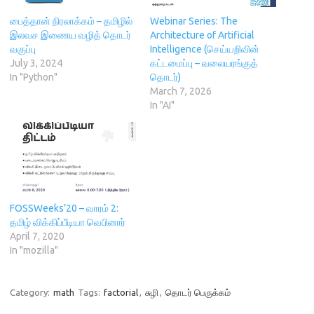
i
n
w
n
s
n
n
)
e
i
n
e
w
n
பைத்தான் நிரலாக்கம் – தமிழில்
Webinar Series: The
e
w
w
n
இலவச இணைய வழித் தொடர்
Architecture of Artificial
w
w
i
e
w
i
n
w
வகுப்பு
Intelligence (செய்யறிவின்
i
n
d
w
July 3, 2024
கட்டமைப்பு – வலையரங்குத்
n
d
o
i
d
o
w
n
In "Python"
தொடர்)
o
w
)
d
March 7, 2026
w
)
o
)
w
In "AI"
)
FOSSWeeks’20 – வாரம் 2:
தமிழ் விக்கிப்பீடியா வெபினார்
April 7, 2020
In "mozilla"
Category:
math
Tags:
factorial
,
சுழி
,
தொடர் பெருக்கம்