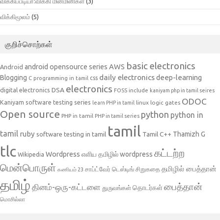
விக்கிப்பீடியா:விக்கி மின்மினிகள்
(3)
விக்கிமூலம்
(5)
குறிச்சொற்கள்
basic electronics
AWS
android opensource series
Android
daily electronics
deep-learning
Blogging
css
C programming in tamil
electronics
DSA
digital electronics
include
FOSS
kaniyam php in tamil seires
ODOC
Kaniyam software testing series
linux
logic gates
learn PHP in tamil
Open source
python
python in
PHP in tamil
PHP in tamil series
tamil
tamil
ruby
Tamil C++
Thamizh G
software testing in tamil
tlc
கட்டற்ற
Wordpress
எளிய தமிழில் wordpress
Wikipedia
மென்பொருள்
தமிழில் பைத்தான்
சாப்ட்வேர் டெஸ்டிங்
சிறுகதை
கணியம் 23
தமிழ்
பைத்தான்
தினம்-ஒரு-கட்டளை
தொடர்கள்
துருவங்கள்
மொசில்லா