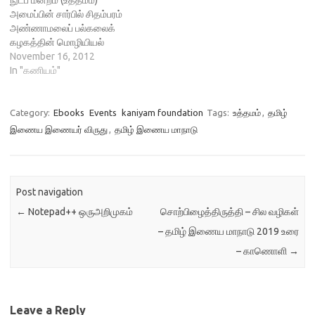
நுட்ப மன்றம் (உத்தமம்)
(கட்டணம் உண்டு. 600ரூ
அமைப்பின் சார்பில் சிதம்பரம்
அரைநாள் பயிற்சி, 900 ரூ முழு
அண்ணாமலைப் பல்கலைக்
நாள் பயிற்சி) தமிழ் விக்கிமூலம்
கழகத்தின் மொழியியல்
Git…
உயராய்வு மையத்தில்
November 16, 2012
பதினொன்றாவது உலகத் தமிழ்
In "கணியம்"
இணைய மாநாடு 2012 திசம்பர்
மாதம் 28 முதல் 30 வரை மூன்று
நாள் நடைபெற உள்ளது. உத்தம
Category:
Ebooks
Events
kaniyam foundation
Tags:
உத்தமம்
,
தமிழ்
நிறுவனம் அமெரிக்காவின்
இணைய இணையர் விருது
,
தமிழ் இணைய மாநாடு
கலிஃபோர்னியா மாநிலத்தில்
தன்னார்வத் தொண்டு
நிறுவனமாகப் பதிவு
செய்யப்பட்டுள்ள ஒரு பன்னாட்டு
Post navigation
அமைப்பு ஆகும். கணினி,
இணையம் ஆகியன
←
Notepad++ ஒருஅறிமுகம்
சொற்பிழைத்திருத்தி – சில வழிகள்
தொடர்பாகத்…
– தமிழ் இணைய மாநாடு 2019 உரை
– காணொளி
→
Leave a Reply