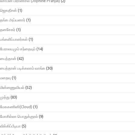
சோபின் பிராண்சல் (Jophine Pranjal)
(2)
ஜெகதீசன்
(1)
தங்க அய்யனார்
(1)
தனசேகர்
(1)
பங்களிப்பாளர்கள்
(1)
பேராலயமும் சந்தையும்
(14)
பைத்தான்
(42)
பைத்தான் படிக்கலாம் வாங்க
(30)
மறைவு
(1)
மின்னணுவியல்
(52)
முத்து
(83)
மேககணினி(Cloud)
(1)
மோசில்லா பொதுக்குரல்
(9)
விக்கிப்பீடியா
(5)