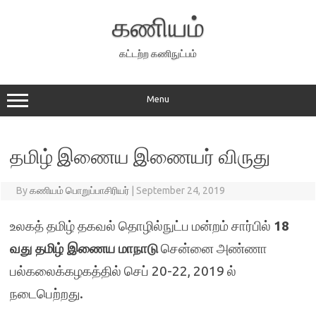
Skip
to
கணியம்
content
கட்டற்ற கணிநுட்பம்
Menu
தமிழ் இணைய இணையர் விருது
By
கணியம் பொறுப்பாசிரியர்
|
September 24, 2019
உலகத் தமிழ் தகவல் தொழில்நுட்ப மன்றம் சார்பில்
18
வது தமிழ் இணைய மாநாடு
சென்னை அண்ணா
பல்கலைக்கழகத்தில் செப் 20-22, 2019 ல்
நடைபெற்றது.