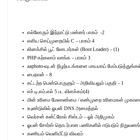
எல்லோரும் இந்நாட்டு மன்னர் பாகம் -2
எளிய செய்முறையில்
C –
பாகம்
4
லினக்சில் பூட் லோடார்கள்
(Boot Loader) – (1)
PHP
கற்கலாம் வாங்க
–
பாகம்
3
aaphoto-
வுடன் நிழற்படங்களை மாயமாய் மேம்படுத்துங்க
பைதான்
– 8
கட்டற்ற மென்பொருளும் – அறிவியலும் பகுதி –
I
எச்
.
டி
.
எம்
.
எல்
5
பட விளக்கம்
(4)
மின் உரிமை மேலாண்மை
/
எண்முறை உரிமைகள் முகாம
உபுண்டுவில் ஓபன்
DNS
அமைத்தல்
வெர்சன் கன்ட்ரோல் சிஸ்டம்
–
ஓர் அறிமுகம்
ஓபன் சோர்ஸ் தொடர்பான பணிகளில் ஈடுபடும் நிறுவனங
கணியம் வெளியீட்டு விவரம்