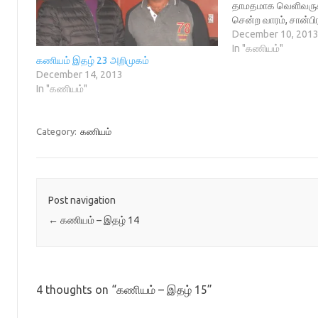
தாமதமாக வெளிவருகி
i
n
w
n
s
n
n
)
e
i
சென்ற வாரம், சான்பி
n
e
w
n
எழில் [ http://ezhill
December 10, 201
e
w
w
n
w
w
i
e
மொழியை உருவாக்கி
In "கணியம்"
w
i
n
w
கணியம் இதழ் 23 அறிமுகம்
சந்தித்தேன். தமிழு
i
n
d
w
n
d
o
i
December 14, 2013
ஆர்வமுடன் செய்யும்
d
o
w
n
In "கணியம்"
o
w
)
d
கல்வி கணிணித்துற
w
)
o
போதிலும், தானே பல்
)
w
)
கற்று, தமிழிலேயே நி
Category:
கணியம்
Post navigation
←
கணியம் – இதழ் 14
4 thoughts on “
கணியம் – இதழ் 15
”