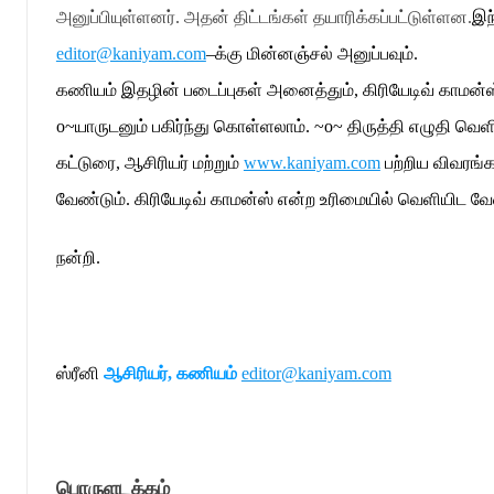
அனுப்பியுள்ளனர்
.
அதன் திட்டங்கள் தயாரிக்கப்பட்டுள்ளன
.
இந
editor@kaniyam.com
–
க்கு மின்னஞ்சல் அனுப்பவும்
.
கணியம் இதழின் படைப்புகள் அனைத்தும்
,
கிரியேடிவ் காமன்
o~
யாருடனும் பகிர்ந்து கொள்ளலாம்
. ~o~
திருத்தி எழுதி வெள
கட்டுரை
,
ஆசிரியர் மற்றும்
www.kaniyam.com
பற்றிய விவரங்
வேண்டும்
.
கிரியேடிவ் காமன்ஸ் என்ற உரிமையில் வெளியிட வே
நன்றி
.
ஸ்ரீனி
ஆசிரியர்
,
கணியம்
editor@kaniyam.com
பொருளடக்கம்