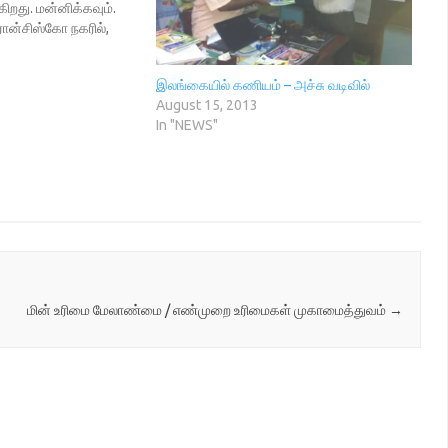
றது. மன்னிக்கவும்.
ரான்சிஸ்கோ நகரில்,
ang.org]எனும் தமிழ் நிரல்
3
ய, முத்து அவர்களை
இலங்கையில் கணியம் – அச்சு வடிவில்
க்காய் பல செயல்களை
August 15, 2013
 இளைஞர். கல்லூரிக்
In "NEWS"
ையாய் இல்லாத
வேறு நுட்பங்களைக்
ரல் எழுதும் வகையில்,…
மின் உரிமை மேலாண்மை / எண்முறை உரிமைகள் முகாமைத்துவம்
→