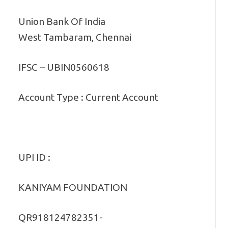
Union Bank Of India
West Tambaram, Chennai
IFSC – UBIN0560618
Account Type : Current Account
UPI ID :
KANIYAM FOUNDATION
QR918124782351-