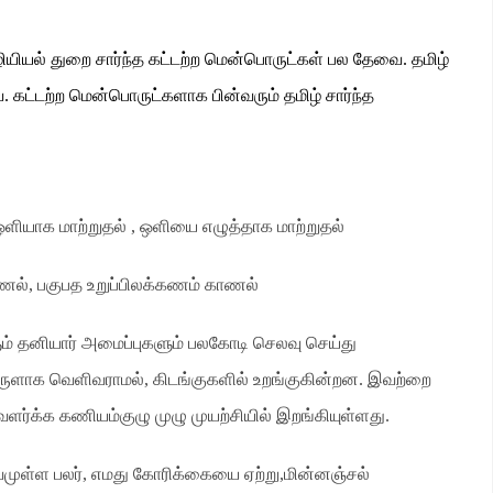
யியல் துறை சார்ந்த கட்டற்ற மென்பொருட்கள் பல தேவை
.
தமிழ்
ை
.
கட்டற்ற மென்பொருட்களாக பின்வரும் தமிழ் சார்ந்த
ஒளியாக மாற்றுதல்
,
ஒளியை எழுத்தாக மாற்றுதல்
ாணல்
,
பகுபத உறுப்பிலக்கணம் காணல்
் தனியார் அமைப்புகளும் பலகோடி செலவு செய்து
ருளாக வெளிவராமல்
,
கிடங்குகளில் உறங்குகின்றன
.
இவற்றை
் வளர்க்க கணியம்குழு முழு முயற்சியில் இறங்கியுள்ளது
.
முள்ள பலர்
,
எமது கோரிக்கையை ஏற்று
,
மின்னஞ்சல்