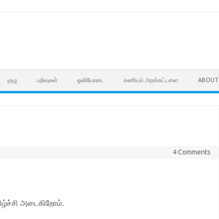
குழு
பதிவுகள்
ஒலியோடை
கணியம் அறக்கட்டளை
ABOUT
4 Comments
கிழ்ச்சி அடைகிறோம்
.