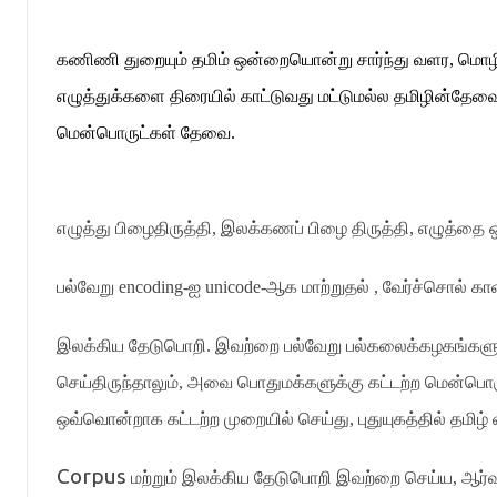
கணிணி துறையும் தமிம் ஒன்றையொன்று சார்ந்து வளர
,
மொழி
எழுத்துக்களை திரையில் காட்டுவது மட்டுமல்ல தமிழின்தேவ
மென்பொருட்கள் தேவை
.
எழுத்து பிழைதிருத்தி
,
இலக்கணப் பிழை திருத்தி
,
எழுத்தை 
பல்வேறு
encoding-
ஐ
unicode-
ஆக மாற்றுதல்
,
வேர்ச்சொல் க
இலக்கிய தேடுபொறி
.
இவற்றை பல்வேறு பல்கலைக்கழகங்களும
செய்திருந்தாலும்
,
அவை பொதுமக்களுக்கு கட்டற்ற மென்பொ
ஒவ்வொன்றாக கட்டற்ற முறையில் செய்து
,
புதுயுகத்தில் தமிழ
Corpus
மற்றும் இலக்கிய தேடுபொறி இவற்றை செய்ய
,
ஆர்வ