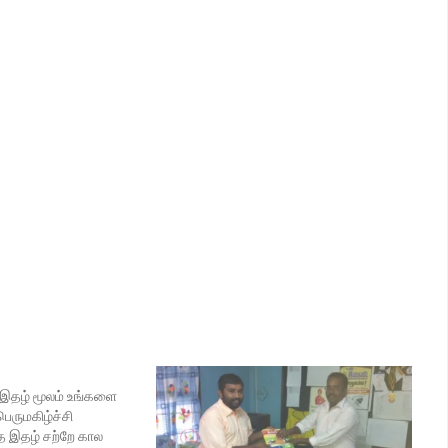
 இதழ் மூலம் உங்களை
 பெருமகிழ்ச்சி
 இதழ் சற்றே கால