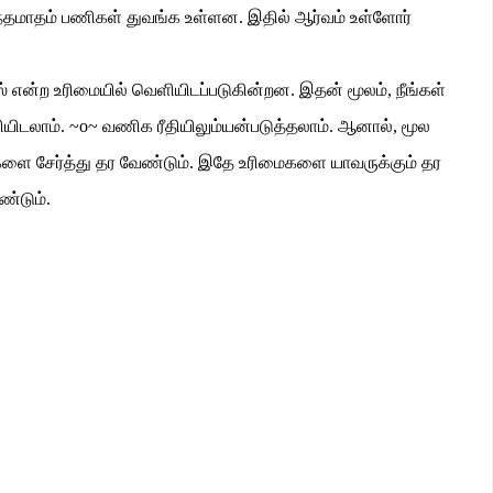
்தமாதம் பணிகள் துவங்க உள்ளன
.
இதில் ஆர்வம் உள்ளோர்
ஸ் என்ற உரிமையில் வெளியிடப்படுகின்றன
.
இதன் மூலம்
,
நீங்கள்
ியிடலாம்
. ~o~
வணிக ரீதியிலும்யன்படுத்தலாம்
.
ஆனால்
,
மூல
களை சேர்த்து தர வேண்டும்
.
இதே உரிமைகளை யாவருக்கும் தர
ண்டும்
.