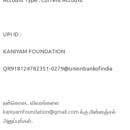
UPI ID :
KANIYAM FOUNDATION
QR918124782351-0279@unionbankofindia
நன்கொடை விவரங்களை
க்கு மின்னஞ்சல்
kaniyamfoundation@gmail.com
அனுப்புங்கள்.