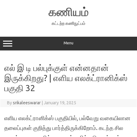
Skip
to
கணியம்
content
கட்டற்ற கணிநுட்பம்
Menu
எல் இ டி பல்புக்குள் என்னதான்
இருக்கிறது? | எளிய எலக்ட்ரானிக்ஸ்
பகுதி 32
By
srikaleeswarar
|
January 19, 2025
எளிய எலக்ட்ரானிக்ஸ் பகுதியில், பல்வேறு வகையிலான
தலைப்புகள் குறித்து பார்த்திருக்கிறோம். கடந்த சில