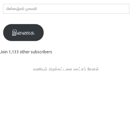
மின்னஞ்சல்
முகவரி
இணைக
Join 1,133 other subscribers
கணியம் அறக்கட்டளை வாட்சப் சேனல்