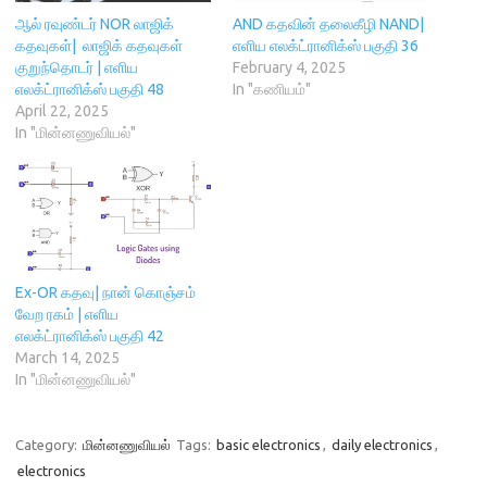
n
n
)
e
i
n
e
w
n
ஆல் ரவுண்டர் NOR லாஜிக்
AND கதவின் தலைகீழி NAND|
e
w
w
n
கதவுகள்| லாஜிக் கதவுகள்
எளிய எலக்ட்ரானிக்ஸ் பகுதி 36
w
w
i
e
w
i
n
w
குறுந்தொடர் | எளிய
February 4, 2025
i
n
d
w
எலக்ட்ரானிக்ஸ் பகுதி 48
In "கணியம்"
n
d
o
i
d
o
w
n
April 22, 2025
o
w
)
d
In "மின்னணுவியல்"
w
)
o
)
w
)
Ex-OR கதவு| நான் கொஞ்சம்
வேற ரகம் | எளிய
எலக்ட்ரானிக்ஸ் பகுதி 42
March 14, 2025
In "மின்னணுவியல்"
Category:
மின்னணுவியல்
Tags:
basic electronics
,
daily electronics
,
electronics