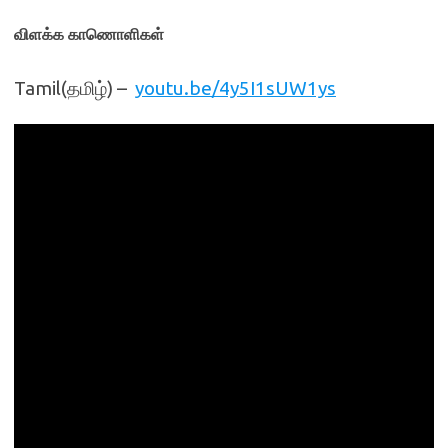
விளக்க காணொளிகள்
Tamil(தமிழ்) –
youtu.be/4y5I1sUW1ys