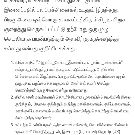
இணைப்பதில் பல பிரச்சினைகள் உடனும் இருந்தது.
பிறகு அவை ஒவ்வொரு காலகட்டத்திலும் சிறுக சிறுக
குறைத்து மெருகூட்டப்பட்டு தற்போது ஒரு முழு
செயலியாக பயன்படுத்தும் அளவிற்கு உருவெடுத்து
உள்ளது என்பது குறிப்பிடதக்கது.
விக்சனரி-ல் “அறுபட்ட_கோப்பு_இணைப்புகள்_உள்ள_பக்கங்கள்”
என்ற பகுப்பிலிருந்து வார்த்தைகள் எடுக்கபட்டது. அதில் சில
பிரச்சனைகள் இருந்தன. பிறகு தமிழ்-ஒலிக்கோப்புகளில்லை எனும்
ஒரு புதிய பகுப்பை தகவலுழவன் அவர்கள் தயார் செய்து
கொடுத்தார் பிறகு வேலை சற்று எளிதானது.
சீனிவாசன் அவர்களால் தொடர்ச்சியான முறையில் செயலியின் நிலை
குறித்தும், தேவை குறித்தும் அறிந்து உதவிகளையும், குறிப்புகளையும்,
ஊக்குவிப்புகளையும் அவ்வபோது கொடுத்து தொடர்ந்து செயலியை
மேம்படுத்த உதவினார்.
கட்டற்ற மென்பொருள் ஆர்வலரான கணேஷ், செயலிக்கான சின்னம்
உருவாக்கி கொடுத்ததுடன், இடைமுக(UI), பயனர் தொடர்பு(UX)