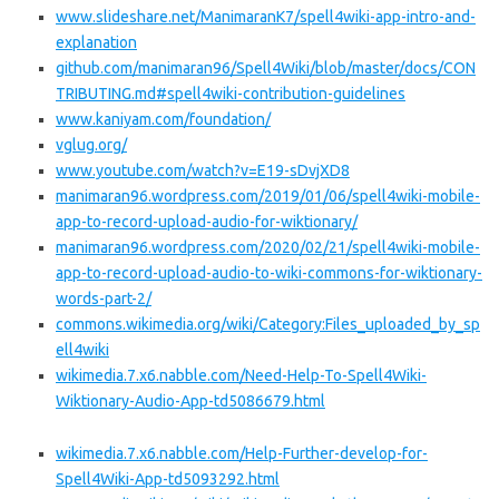
www.slideshare.net/ManimaranK7/spell4wiki-app-intro-and-
explanation
github.com/manimaran96/Spell4Wiki/blob/master/docs/CON
TRIBUTING.md#spell4wiki-contribution-guidelines
www.kaniyam.com/foundation/
vglug.org/
www.youtube.com/watch?v=E19-sDvjXD8
manimaran96.wordpress.com/2019/01/06/spell4wiki-mobile-
app-to-record-upload-audio-for-wiktionary/
manimaran96.wordpress.com/2020/02/21/spell4wiki-mobile-
app-to-record-upload-audio-to-wiki-commons-for-wiktionary-
words-part-2/
commons.wikimedia.org/wiki/Category:Files_uploaded_by_sp
ell4wiki
wikimedia.7.x6.nabble.com/Need-Help-To-Spell4Wiki-
Wiktionary-Audio-App-td5086679.html
wikimedia.7.x6.nabble.com/Help-Further-develop-for-
Spell4Wiki-App-td5093292.html