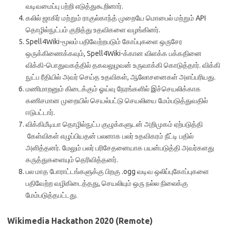
வடிவமைப்பு பற்றி எடுத்துகூறினார்.
கலில்
ஜாகிர் மற்றும் ராகுல்காந்த் முறையே மொபைல் மற்றும் API
தொழில்நுட்பம் குறித்து உதவிகளை வழங்கினர்.
Spell4Wiki-மூலம் பதிவேற்றபடும் கோப்புகளை ஒருசேர
ஒருக்கிணைக்கவும், Spell4Wiki-க்கான விளக்க பக்கதினை
விக்கி-பொதுவகத்தில் தகவலுழவன் உருவாக்கி கொடுத்தார். விக்கி
நுட்ப ரீதியில் அவர் செய்த உதவிகள், ஆலோசனைகள் அளப்பரியது.
மணிமாறனும் கிடைக்கும் ஓய்வு நேரங்களில் இச்செயலிக்காக
கணிசமான முறையில் செயல்பட்டு செயலியை மேம்படுத்துவதில்
ஈடுபட்டார்.
விக்கிமீடியா தொழில்நுட்ப குழுக்களுடன் அறிமுகம் ஏற்படுத்தி
கேள்விகள் எழுப்பியதன் பலனாக பலர் உதவிகரம் நீட்டி பதில்
அளித்தனர். மேலும் பலர் பரிசேதனையாக பயன்படுத்தி அவர்களது
கருத்துகளையும் தெரிவித்தனர்.
பல மாத போராட்டங்களுக்கு பிறகு .ogg வடிவ ஒலிப்புகோப்புகளை
பதிவேற்ற வழிகிடைத்தது, செயலியும் ஒரு நல்ல நிலைக்கு
மேம்படுத்தபட்டது.
Wikimedia Hackathon 2020 (Remote)