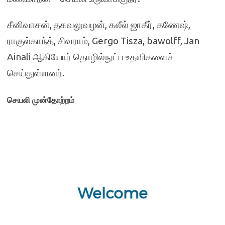
சீனிவாசன், தகவலுவழன், கலீல் ஜாகீர், கணேஷ்,
ராகுல்காந்த், சிவராம், Gergo Tisza, bawolff, Jan
Ainali
ஆகியோர் தொழில்நுட்ப உதவிகளைச்
செய்துள்ளனர்.
செயலி முன்தோற்றம்