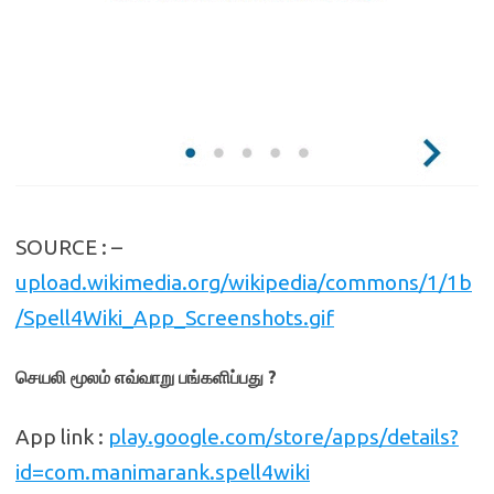
SOURCE : –
upload.wikimedia.org/wikipedia/commons/1/1b
/Spell4Wiki_App_Screenshots.gif
செயலி மூலம் எவ்வாறு பங்களிப்பது ?
App link :
play.google.com/store/apps/details?
id=com.manimarank.spell4wiki