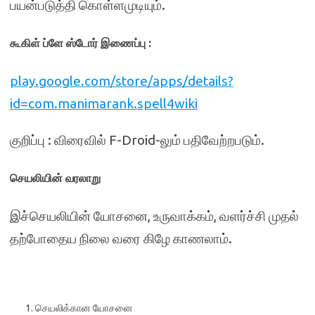
பயன்படுத்தி கொள்ளமுடியும்.
கூகிள் ப்ளே ஸ்டோர் இணைப்பு :
play.google.com/store/apps/details?
id=com.manimarank.spell4wiki
குறிப்பு : விரைவில் F-Droid-லும் பதிவேற்றபடும்.
செயலியின் வரலாறு
இச்செயலியின் யோசனை, உருவாக்கம், வளர்ச்சி முதல்
தற்போதைய நிலை வரை கிழே காணலாம்.
செயலிக்கான யோசனை