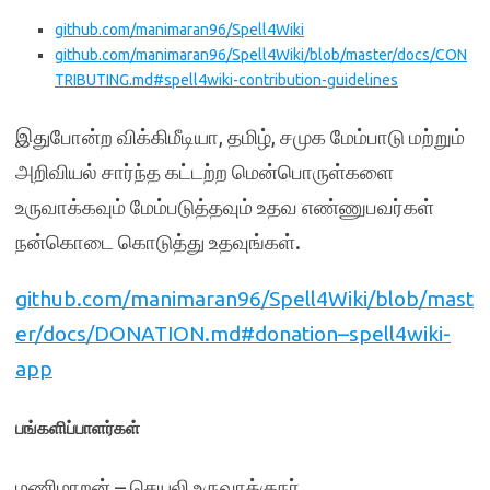
github.com/manimaran96/Spell4Wiki
github.com/manimaran96/Spell4Wiki/blob/master/docs/CON
TRIBUTING.md#spell4wiki-contribution-guidelines
இதுபோன்ற விக்கிமீடியா, தமிழ், சமுக மேம்பாடு மற்றும்
அறிவியல் சார்ந்த கட்டற்ற மென்பொருள்களை
உருவாக்கவும் மேம்படுத்தவும் உதவ எண்ணுபவர்கள்
நன்கொடை கொடுத்து உதவுங்கள்.
github.com/manimaran96/Spell4Wiki/blob/mast
er/docs/DONATION.md#donation–spell4wiki-
app
பங்களிப்பாளர்கள்
மணிமாறன்
– செயலி உருவாக்குநர்.