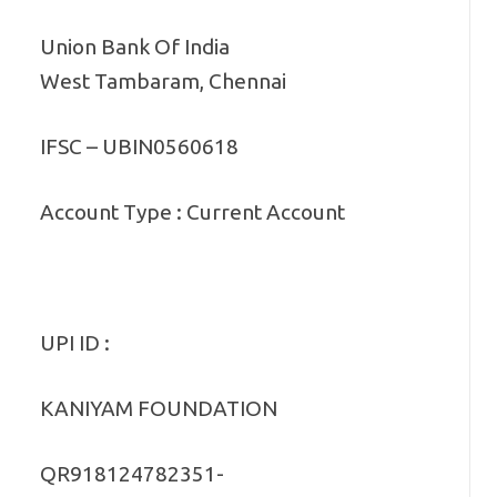
Union Bank Of India
West Tambaram, Chennai
IFSC – UBIN0560618
Account Type : Current Account
UPI ID :
KANIYAM FOUNDATION
QR918124782351-