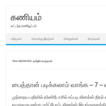
Skip
to
content
கணியம்
கட்டற்ற கணிநுட்பம்
அறிமுகம்
அனைத்து இதழ்கள்
மின்னூல்கள்
நிகழ்வுகள்
TAG ARCHIVES:
தமிழில் பைத்தான்
பைத்தான் படிக்கலாம் வாங்க – 7 – 
முந்தைய பதிவில் விண்டோசில் எப்படி லினக்ஸ் நிரல் 
எழுதுவது என்று பார்ப்போம். லினக்ஸ் இயங்குதளத்தி