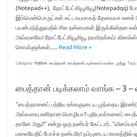
(Notepad++), நோட்பேட்கியூகியூ(Notepadqq) போ
இம்மென்பொருட்கள் கட்டாயமாகத் தேவையா எனக் கே
பயன்படுத்துவதில் சில நன்மைகள் இருக்கின்றன என
அவ்வளவே! நோட்பேட்கியூகியூ தரவிறக்கம்: லினக்ஸ் 
கொள்ளுங்கள்.…
Read More »
Category:
Python
பைத்தான்
பைத்தான் படிக்கலாம் வாங்க
முத்து
Tags
பைத்தான் படிக்கலாம் வாங்க – 3
“பைத்தானைப் பற்றிய உங்களுடைய முந்தைய இரண்டு
அவ்வளவு எளிதான மொழியா? புதியவர்களைப் பைத்தான்
தானே அது?” என்று ஒரு நண்பர் கேட்டார். “விளம்பரங
மலையேறிப் போச்சு நண்பரே! நம்முடைய காலத்தில் ஒர