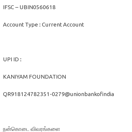
IFSC – UBIN0560618
Account Type : Current Account
UPI ID :
KANIYAM FOUNDATION
QR918124782351-0279@unionbankofindia
நன்கொடை விவரங்களை