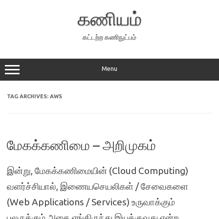
Skip
to
கணியம்
content
கட்டற்ற கணிநுட்பம்
Menu
TAG ARCHIVES:
AWS
மேகக்கணிமை – அறிமுகம்
இன்று, மேகக்கணிமையின் (Cloud Computing)
வளர்ச்சியால், இணையசெயலிகள் / சேவைகளை
(Web Applications / Services) உருவாக்கும்
பலருக்கும் அதை எங்கிருந்து இயக்குவது என்ற