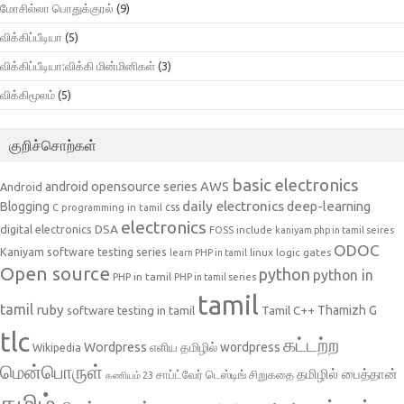
மோசில்லா பொதுக்குரல்
(9)
விக்கிப்பீடியா
(5)
விக்கிப்பீடியா:விக்கி மின்மினிகள்
(3)
விக்கிமூலம்
(5)
குறிச்சொற்கள்
basic electronics
AWS
android opensource series
Android
daily electronics
deep-learning
Blogging
css
C programming in tamil
electronics
DSA
digital electronics
include
FOSS
kaniyam php in tamil seires
ODOC
Kaniyam software testing series
linux
logic gates
learn PHP in tamil
Open source
python
python in
PHP in tamil
PHP in tamil series
tamil
tamil
ruby
Tamil C++
Thamizh G
software testing in tamil
tlc
கட்டற்ற
Wordpress
எளிய தமிழில் wordpress
Wikipedia
மென்பொருள்
தமிழில் பைத்தான்
சாப்ட்வேர் டெஸ்டிங்
சிறுகதை
கணியம் 23
தமிழ்