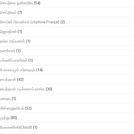
செயற்கை நுன்னறிவு
(54)
செய்திகள்
(7)
சோபின் பிராண்சல் (Jophine Pranjal)
(2)
ஜெகதீசன்
(1)
தங்க அய்யனார்
(1)
தனசேகர்
(1)
பங்களிப்பாளர்கள்
(1)
பேராலயமும் சந்தையும்
(14)
பைத்தான்
(42)
பைத்தான் படிக்கலாம் வாங்க
(30)
மறைவு
(1)
மின்னணுவியல்
(52)
முத்து
(83)
மேககணினி(Cloud)
(1)