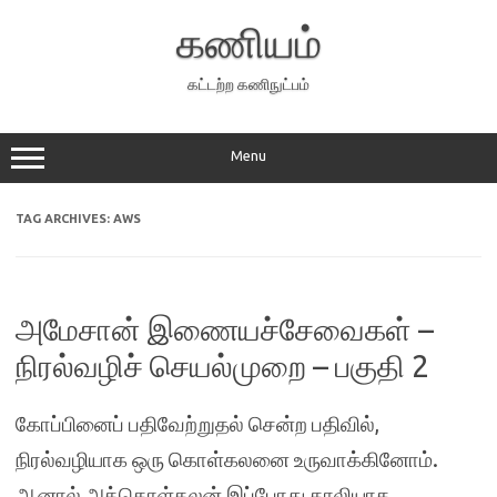
Skip
to
கணியம்
content
கட்டற்ற கணிநுட்பம்
Menu
TAG ARCHIVES:
AWS
அமேசான் இணையச்சேவைகள் –
நிரல்வழிச் செயல்முறை – பகுதி 2
கோப்பினைப் பதிவேற்றுதல் சென்ற பதிவில்,
நிரல்வழியாக ஒரு கொள்கலனை உருவாக்கினோம்.
ஆனால் அக்கொள்கலன் இப்போது காலியாக