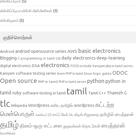
விக்கிப்பீடியா
(5)
விக்கிப்பீடியா:விக்கி மின்மினிகள்
(3)
விக்கிமூலம்
(5)
குறிச்சொற்கள்
basic electronics
AWS
android opensource series
Android
daily electronics
deep-learning
Blogging
css
C programming in tamil
electronics
DSA
digital electronics
include
FOSS
kaniyam php in tamil seires
ODOC
Kaniyam software testing series
linux
logic gates
learn PHP in tamil
Open source
python
python in
PHP in tamil
PHP in tamil series
tamil
tamil
ruby
Tamil C++
Thamizh G
software testing in tamil
tlc
கட்டற்ற
Wordpress
எளிய தமிழில் wordpress
Wikipedia
மென்பொருள்
தமிழில் பைத்தான்
சாப்ட்வேர் டெஸ்டிங்
சிறுகதை
கணியம் 23
தமிழ்
பைத்தான்
தினம்-ஒரு-கட்டளை
தொடர்கள்
துருவங்கள்
மொசில்லா