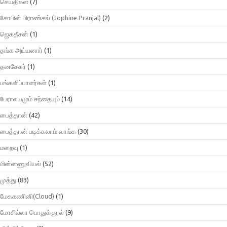
செய்திகள்
(7)
சோபின் பிராண்சல் (Jophine Pranjal)
(2)
ஜெகதீசன்
(1)
தங்க அய்யனார்
(1)
தனசேகர்
(1)
பங்களிப்பாளர்கள்
(1)
பேராலயமும் சந்தையும்
(14)
பைத்தான்
(42)
பைத்தான் படிக்கலாம் வாங்க
(30)
மறைவு
(1)
மின்னணுவியல்
(52)
முத்து
(83)
மேககணினி(Cloud)
(1)
மோசில்லா பொதுக்குரல்
(9)