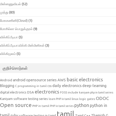
மின்னணுவியல்
(52)
முத்து
(83)
மேககணினி(Cloud)
(1)
மோசில்லா பொதுக்குரல்
(9)
விக்கிப்பீடியா
(5)
விக்கிப்பீடியா:விக்கி மின்மினிகள்
(3)
விக்கிமூலம்
(5)
குறிச்சொற்கள்
basic electronics
AWS
android opensource series
Android
daily electronics
deep-learning
Blogging
css
C programming in tamil
electronics
DSA
digital electronics
include
FOSS
kaniyam php in tamil seires
ODOC
Kaniyam software testing series
linux
logic gates
learn PHP in tamil
Open source
python
python in
PHP in tamil
PHP in tamil series
tamil
tamil
ruby
Tamil C++
Thamizh G
software testing in tamil