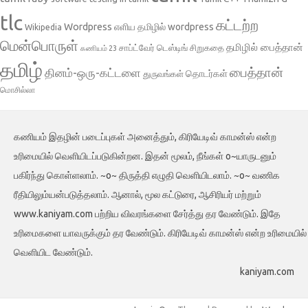
tlc
கட்டற்ற
Wordpress
எளிய தமிழில் wordpress
Wikipedia
மென்பொருள்
தமிழில் பைத்தான்
சாப்ட்வேர் டெஸ்டிங்
சிறுகதை
கணியம் 23
தமிழ்
பைத்தான்
தினம்-ஒரு-கட்டளை
தொடர்கள்
துருவங்கள்
மொசில்லா
கணியம் இதழின் படைப்புகள் அனைத்தும், கிரியேடிவ் காமன்ஸ் என்ற
உரிமையில் வெளியிடப்படுகின்றன. இதன் மூலம், நீங்கள் o~யாருடனும்
பகிர்ந்து கொள்ளலாம். ~o~ திருத்தி எழுதி வெளியிடலாம். ~o~ வணிக
ரீதியிலும்யன்படுத்தலாம். ஆனால், மூல கட்டுரை, ஆசிரியர் மற்றும்
www.kaniyam.com பற்றிய விவரங்களை சேர்த்து தர வேண்டும். இதே
உரிமைகளை யாவருக்கும் தர வேண்டும். கிரியேடிவ் காமன்ஸ் என்ற உரிமையில்
வெளியிட வேண்டும்.
kaniyam.com