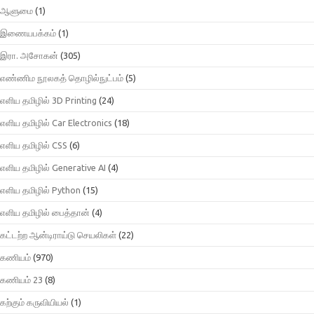
ஆளுமை
(1)
இணையபக்கம்
(1)
இரா. அசோகன்
(305)
எண்ணிம நூலகத் தொழில்நுட்பம்
(5)
எளிய தமிழில் 3D Printing
(24)
எளிய தமிழில் Car Electronics
(18)
எளிய தமிழில் CSS
(6)
எளிய தமிழில் Generative AI
(4)
எளிய தமிழில் Python
(15)
எளிய தமிழில் பைத்தான்
(4)
கட்டற்ற ஆன்டிராய்டு செயலிகள்
(22)
கணியம்
(970)
கணியம் 23
(8)
கற்கும் கருவியியல்
(1)