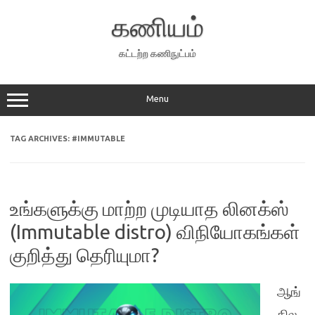
Skip
to
கணியம்
content
கட்டற்ற கணிநுட்பம்
Menu
TAG ARCHIVES:
#IMMUTABLE
உங்களுக்கு மாற்ற முடியாத லினக்ஸ்
(Immutable distro) விநியோகங்கள்
குறித்து தெரியுமா?
ஆங்
கில