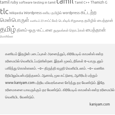
tamil
tamil
ruby
Tamil C++
Thamizh G
software testing in tamil
tlc
கட்டற்ற
Wordpress
எளிய தமிழில் wordpress
Wikipedia
மென்பொருள்
தமிழில் பைத்தான்
சாப்ட்வேர் டெஸ்டிங்
சிறுகதை
கணியம் 23
தமிழ்
பைத்தான்
தினம்-ஒரு-கட்டளை
தொடர்கள்
துருவங்கள்
மொசில்லா
கணியம் இதழின் படைப்புகள் அனைத்தும், கிரியேடிவ் காமன்ஸ் என்ற
உரிமையில் வெளியிடப்படுகின்றன. இதன் மூலம், நீங்கள் o~யாருடனும்
பகிர்ந்து கொள்ளலாம். ~o~ திருத்தி எழுதி வெளியிடலாம். ~o~ வணிக
ரீதியிலும்யன்படுத்தலாம். ஆனால், மூல கட்டுரை, ஆசிரியர் மற்றும்
www.kaniyam.com பற்றிய விவரங்களை சேர்த்து தர வேண்டும். இதே
உரிமைகளை யாவருக்கும் தர வேண்டும். கிரியேடிவ் காமன்ஸ் என்ற உரிமையில்
வெளியிட வேண்டும்.
kaniyam.com