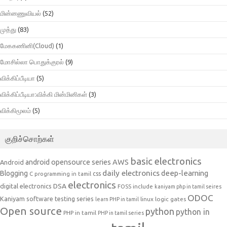
மின்னணுவியல்
(52)
முத்து
(83)
மேககணினி(Cloud)
(1)
மோசில்லா பொதுக்குரல்
(9)
விக்கிப்பீடியா
(5)
விக்கிப்பீடியா:விக்கி மின்மினிகள்
(3)
விக்கிமூலம்
(5)
குறிச்சொற்கள்
basic electronics
AWS
android opensource series
Android
daily electronics
deep-learning
Blogging
css
C programming in tamil
electronics
DSA
digital electronics
include
FOSS
kaniyam php in tamil seires
ODOC
Kaniyam software testing series
linux
logic gates
learn PHP in tamil
Open source
python
python in
PHP in tamil
PHP in tamil series