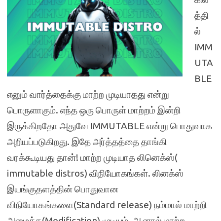
த்தி
ல்
IMM
UTA
BLE
எனும் வார்த்தைக்கு மாற்ற முடியாதது என்று
பொருளாகும். எந்த ஒரு பொருள் மாற்றம் இன்றி
இருக்கிறதோ அதுவே IMMUTABLE என்று பொதுவாக
அறியப்படுகிறது. இதே அர்த்தத்தை தாங்கி
வரக்கூடியது தான்! மாற்ற முடியாத லினெக்ஸ்(
immutable distros) விநியோகங்கள். லினக்ஸ்
இயங்குதளத்தின் பொதுவான
விநியோகங்களை(Standard release) நம்மால் மாற்றி
அமைக்க(Modification) முடியும். ஆனால் மாற்ற