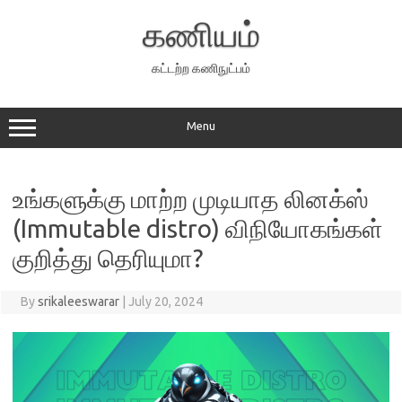
Skip
to
கணியம்
content
கட்டற்ற கணிநுட்பம்
Menu
உங்களுக்கு மாற்ற முடியாத லினக்ஸ்
(Immutable distro) விநியோகங்கள்
குறித்து தெரியுமா?
By
srikaleeswarar
|
July 20, 2024