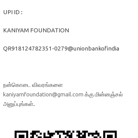
UPI ID :
KANIYAM FOUNDATION
QR918124782351-0279@unionbankofindia
நன்கொடை விவரங்களை
க்கு மின்னஞ்சல்
kaniyamfoundation@gmail.com
அனுப்புங்கள்.