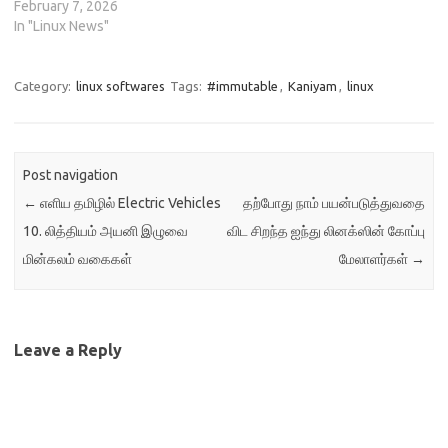
அதிகரிப்பதற்கும் சிறந்த
February 7, 2026
வழிகளில் ஒன்றாகும்.
In "Linux News"
நம்முடைய
வளாகவலைபின்னலில்
சேவைகளை இயக்குவதால்,
Category:
linux softwares
Tags:
#immutable
,
Kaniyam
,
linux
வேறு யாரும் தரவைகாண
மாட்டார்கள். தயார்நிலை
லினக்ஸ் வெளியீடு என்றால்
என்ன? சாதாரண லினக்ஸ்
Post navigation
வெளியீடுகள் ஒரு குறிப்பிட்ட
←
எளிய தமிழில் Electric Vehicles
தற்போது நாம் பயன்படுத்துவதை
நிரலாக்கங்களும், நூலகங்களும்
முன்பே
10. லித்தியம் அயனி இழுவை
விட சிறந்த ஐந்து லினக்ஸின் கோப்பு
தொகுக்கப்பட்டுள்ளவைகளாகு
மின்கலம் வகைகள்
மேலாளர்கள்
→
ம். எடுத்துக்காட்டாக, குபுண்டு
ஆனது பிளாஸ்மா,
மேசைக்கணினி ஆகிய சூழல்
போன்ற பல்வேறு KDE
பயன்பாடுகளுடன்
Leave a Reply
தொகுக்கப்பட்டுள்ளது. மறுபுறம்,
உபுண்டு…