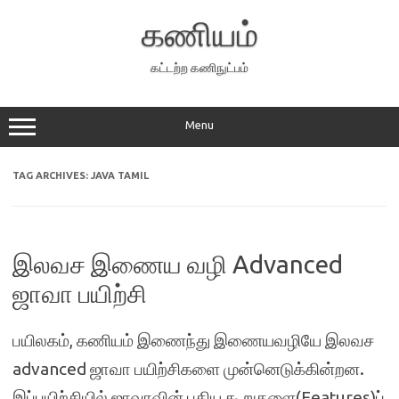
Skip
to
கணியம்
content
கட்டற்ற கணிநுட்பம்
Menu
TAG ARCHIVES:
JAVA TAMIL
இலவச இணைய வழி Advanced
ஜாவா பயிற்சி
பயிலகம், கணியம் இணைந்து இணையவழியே இலவச
advanced ஜாவா பயிற்சிகளை முன்னெடுக்கின்றன.
இப்பயிற்சியில் ஜாவாவின் புதிய கூறுகளை(Features)ப்