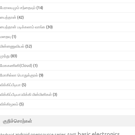
பேராலயமும் சந்தையும்
(14)
பைத்தான்
(42)
பைத்தான் படிக்கலாம் வாங்க
(30)
மறைவு
(1)
மின்னணுவியல்
(52)
முத்து
(83)
மேககணினி(Cloud)
(1)
மோசில்லா பொதுக்குரல்
(9)
விக்கிப்பீடியா
(5)
விக்கிப்பீடியா:விக்கி மின்மினிகள்
(3)
விக்கிமூலம்
(5)
குறிச்சொற்கள்
basic electronics
AWS
android opensource series
Android