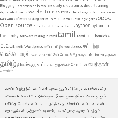
daily electronics
deep-learning
Blogging
css
C programming in tamil
electronics
DSA
digital electronics
include
FOSS
kaniyam php in tamil seires
ODOC
Kaniyam software testing series
linux
logic gates
learn PHP in tamil
Open source
python
python in
PHP in tamil
PHP in tamil series
tamil
tamil
ruby
Tamil C++
Thamizh G
software testing in tamil
tlc
கட்டற்ற
Wordpress
எளிய தமிழில் wordpress
Wikipedia
மென்பொருள்
தமிழில் பைத்தான்
சாப்ட்வேர் டெஸ்டிங்
சிறுகதை
கணியம் 23
தமிழ்
பைத்தான்
தினம்-ஒரு-கட்டளை
தொடர்கள்
துருவங்கள்
மொசில்லா
கணியம் இதழின் படைப்புகள் அனைத்தும், கிரியேடிவ் காமன்ஸ் என்ற
உரிமையில் வெளியிடப்படுகின்றன. இதன் மூலம், நீங்கள் o~யாருடனும்
பகிர்ந்து கொள்ளலாம். ~o~ திருத்தி எழுதி வெளியிடலாம். ~o~ வணிக
ரீதியிலும்யன்படுத்தலாம். ஆனால், மூல கட்டுரை, ஆசிரியர் மற்றும்