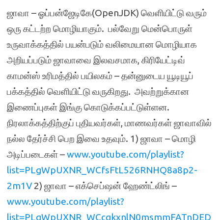
ஜாவா – ஓப்பன்ஜேடிகே(OpenJDK) வெளியிட்டு வரும்
ஒரு கட்டற்ற மொழியாகும். பல்வேறு மென்பொருள்
உருவாக்கத்தில் பயன்படும் வலிமையான மொழியாக
அறியப்படும் ஜாவாவை இலவசமாக, கிரியேட்டிவ்
காமன்ஸ் உரிமத்தில் பயிலகம் – தன்னுடைய யூடியூப்
பக்கத்தில் வெளியிட்டு வருகிறது. அவற்றுக்கான
இணைப்புகள் இங்கு கொடுக்கப்பட்டுள்ளன.
நிரலாக்கத்திற்குப் புதியவர்கள், மாணவர்கள் ஜாவாவில்
நல்ல தேர்ச்சி பெற இவை உதவும். 1) ஜாவா – மொழி
அடிப்படைகள் –
www.youtube.com/playlist?
list=PLgWpUXNR_WCfsFtL526RNHQ8a8p2-
2m1V
2) ஜாவா – எக்செப்ஷன் ஹேண்ட்லிங் –
www.youtube.com/playlist?
list=PLgWpUXNR_WCcqkxnlN0msmmFATnDED