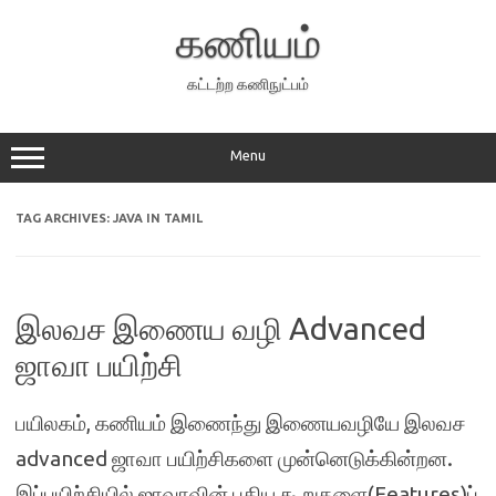
Skip
to
கணியம்
content
கட்டற்ற கணிநுட்பம்
Menu
TAG ARCHIVES:
JAVA IN TAMIL
இலவச இணைய வழி Advanced
ஜாவா பயிற்சி
பயிலகம், கணியம் இணைந்து இணையவழியே இலவச
advanced ஜாவா பயிற்சிகளை முன்னெடுக்கின்றன.
இப்பயிற்சியில் ஜாவாவின் புதிய கூறுகளை(Features)ப்