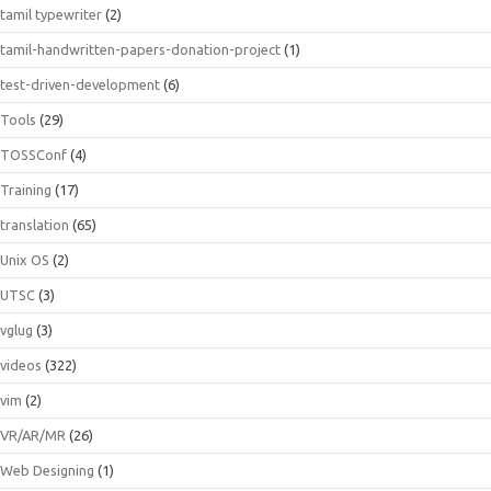
tamil typewriter
(2)
tamil-handwritten-papers-donation-project
(1)
test-driven-development
(6)
Tools
(29)
TOSSConf
(4)
Training
(17)
translation
(65)
Unix OS
(2)
UTSC
(3)
vglug
(3)
videos
(322)
vim
(2)
VR/AR/MR
(26)
Web Designing
(1)