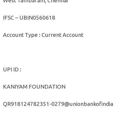
West Tambaram, Chennai
IFSC – UBIN0560618
Account Type : Current Account
UPI ID :
KANIYAM FOUNDATION
QR918124782351-0279@unionbankofindia