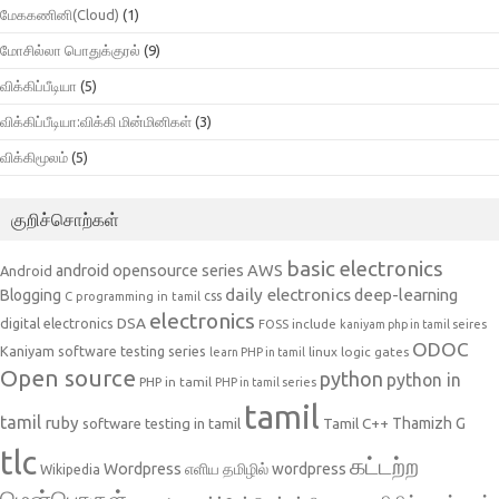
மேககணினி(Cloud)
(1)
மோசில்லா பொதுக்குரல்
(9)
விக்கிப்பீடியா
(5)
விக்கிப்பீடியா:விக்கி மின்மினிகள்
(3)
விக்கிமூலம்
(5)
குறிச்சொற்கள்
basic electronics
AWS
android opensource series
Android
daily electronics
deep-learning
Blogging
css
C programming in tamil
electronics
DSA
digital electronics
include
FOSS
kaniyam php in tamil seires
ODOC
Kaniyam software testing series
linux
logic gates
learn PHP in tamil
Open source
python
python in
PHP in tamil
PHP in tamil series
tamil
tamil
ruby
Tamil C++
Thamizh G
software testing in tamil
tlc
கட்டற்ற
Wordpress
எளிய தமிழில் wordpress
Wikipedia