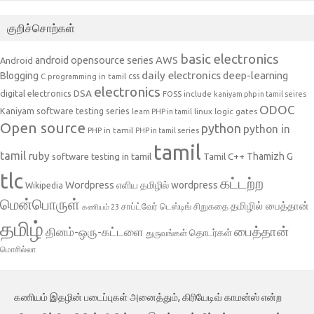
குறிச்சொற்கள்
basic electronics
AWS
android opensource series
Android
daily electronics
deep-learning
Blogging
css
C programming in tamil
electronics
DSA
digital electronics
include
FOSS
kaniyam php in tamil seires
ODOC
Kaniyam software testing series
linux
logic gates
learn PHP in tamil
Open source
python
python in
PHP in tamil
PHP in tamil series
tamil
tamil
ruby
Tamil C++
Thamizh G
software testing in tamil
tlc
கட்டற்ற
Wordpress
எளிய தமிழில் wordpress
Wikipedia
மென்பொருள்
தமிழில் பைத்தான்
சாப்ட்வேர் டெஸ்டிங்
சிறுகதை
கணியம் 23
தமிழ்
பைத்தான்
தினம்-ஒரு-கட்டளை
தொடர்கள்
துருவங்கள்
மொசில்லா
கணியம் இதழின் படைப்புகள் அனைத்தும், கிரியேடிவ் காமன்ஸ் என்ற