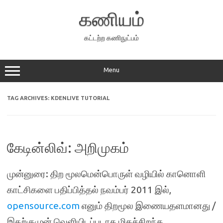
Skip
to
கணியம்
content
கட்டற்ற கணிநுட்பம்
Menu
TAG ARCHIVES:
KDENLIVE TUTORIAL
கேடின்லிவ்: அறிமுகம்
முன்னுரை: திற மூலமென்பொருள் வழியில் கானொளி
காட்சிகளை பதிப்பித்தல் நவம்பர் 2011 இல்,
opensource.com
எனும் திறமூல இணையதளமானது /
இதற்குமுன் வெளியிடப்படாத மிகச்சிறந்த