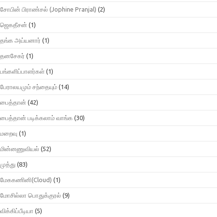
சோபின் பிராண்சல் (Jophine Pranjal)
(2)
ஜெகதீசன்
(1)
தங்க அய்யனார்
(1)
தனசேகர்
(1)
பங்களிப்பாளர்கள்
(1)
பேராலயமும் சந்தையும்
(14)
பைத்தான்
(42)
பைத்தான் படிக்கலாம் வாங்க
(30)
மறைவு
(1)
மின்னணுவியல்
(52)
முத்து
(83)
மேககணினி(Cloud)
(1)
மோசில்லா பொதுக்குரல்
(9)
விக்கிப்பீடியா
(5)