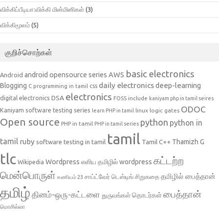
விக்கிப்பீடியா:விக்கி மின்மினிகள்
(3)
விக்கிமூலம்
(5)
குறிச்சொற்கள்
basic electronics
AWS
android opensource series
Android
daily electronics
deep-learning
Blogging
css
C programming in tamil
electronics
DSA
digital electronics
include
FOSS
kaniyam php in tamil seires
ODOC
Kaniyam software testing series
linux
logic gates
learn PHP in tamil
Open source
python
python in
PHP in tamil
PHP in tamil series
tamil
tamil
ruby
Tamil C++
Thamizh G
software testing in tamil
tlc
கட்டற்ற
Wordpress
எளிய தமிழில் wordpress
Wikipedia
மென்பொருள்
தமிழில் பைத்தான்
சாப்ட்வேர் டெஸ்டிங்
சிறுகதை
கணியம் 23
தமிழ்
பைத்தான்
தினம்-ஒரு-கட்டளை
தொடர்கள்
துருவங்கள்
மொசில்லா