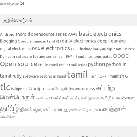
விக்கிமூலம்
(5)
குறிச்சொற்கள்
basic electronics
AWS
android opensource series
Android
daily electronics
deep-learning
Blogging
css
C programming in tamil
electronics
DSA
digital electronics
include
FOSS
kaniyam php in tamil seires
ODOC
Kaniyam software testing series
linux
logic gates
learn PHP in tamil
Open source
python
python in
PHP in tamil
PHP in tamil series
tamil
tamil
ruby
Tamil C++
Thamizh G
software testing in tamil
tlc
கட்டற்ற
Wordpress
எளிய தமிழில் wordpress
Wikipedia
மென்பொருள்
தமிழில் பைத்தான்
சாப்ட்வேர் டெஸ்டிங்
சிறுகதை
கணியம் 23
தமிழ்
பைத்தான்
தினம்-ஒரு-கட்டளை
தொடர்கள்
துருவங்கள்
மொசில்லா