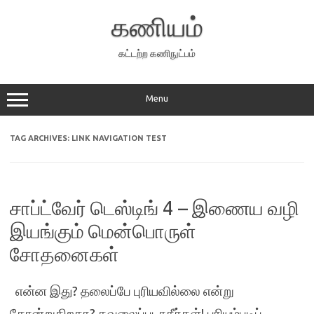
Skip
to
கணியம்
content
கட்டற்ற கணிநுட்பம்
Menu
TAG ARCHIVES:
LINK NAVIGATION TEST
சாப்ட்வேர் டெஸ்டிங் 4 – இணைய வழி
இயங்கும் மென்பொருள்
சோதனைகள்
என்ன இது? தலைப்பே புரியவில்லை என்று
தோன்றுகிறதா? கவலைப்படாதீர்கள்! புரியும்படிப்