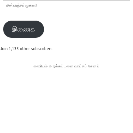
மின்னஞ்சல்
முகவரி
இணைக
Join 1,133 other subscribers
கணியம் அறக்கட்டளை வாட்சப் சேனல்