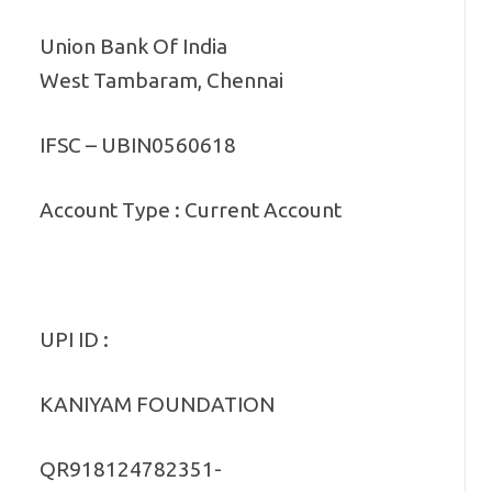
Union Bank Of India
West Tambaram, Chennai
IFSC – UBIN0560618
Account Type : Current Account
UPI ID :
KANIYAM FOUNDATION
QR918124782351-