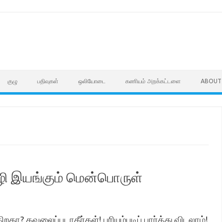
குழு
பதிவுகள்
ஒலியோடை
கணியம் அறக்கட்டளை
ABOUT
ழி இயங்கும் மென்பொருள்
? கவலைப்படாதீர்கள்! புரியும்படிப் பார்த்து விடலாம்!