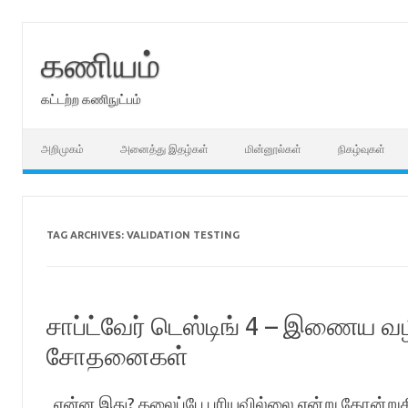
Skip
to
content
கணியம்
கட்டற்ற கணிநுட்பம்
அறிமுகம்
அனைத்து இதழ்கள்
மின்னூல்கள்
நிகழ்வுகள்
TAG ARCHIVES:
VALIDATION TESTING
சாப்ட்வேர் டெஸ்டிங் 4 – இணைய வ
சோதனைகள்
என்ன இது? தலைப்பே புரியவில்லை என்று தோன்றுகிறதா