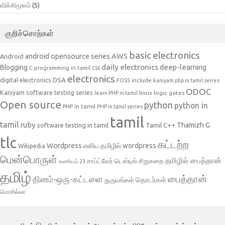
விக்கிமூலம்
(5)
குறிச்சொற்கள்
basic electronics
AWS
android opensource series
Android
daily electronics
deep-learning
Blogging
css
C programming in tamil
electronics
DSA
digital electronics
include
FOSS
kaniyam php in tamil seires
ODOC
Kaniyam software testing series
linux
logic gates
learn PHP in tamil
Open source
python
python in
PHP in tamil
PHP in tamil series
tamil
tamil
ruby
Tamil C++
Thamizh G
software testing in tamil
tlc
கட்டற்ற
Wordpress
எளிய தமிழில் wordpress
Wikipedia
மென்பொருள்
தமிழில் பைத்தான்
சாப்ட்வேர் டெஸ்டிங்
சிறுகதை
கணியம் 23
தமிழ்
பைத்தான்
தினம்-ஒரு-கட்டளை
தொடர்கள்
துருவங்கள்
மொசில்லா