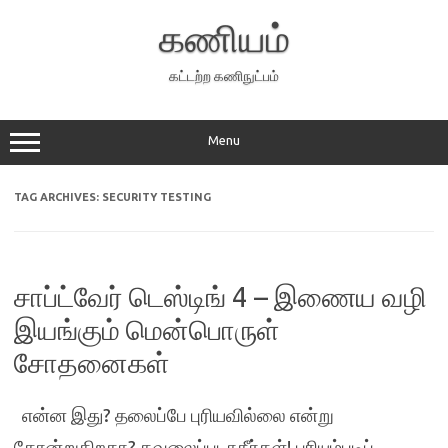
Skip
to
கணியம்
content
கட்டற்ற கணிநுட்பம்
Menu
TAG ARCHIVES:
SECURITY TESTING
சாப்ட்வேர் டெஸ்டிங் 4 – இணைய வழி
இயங்கும் மென்பொருள்
சோதனைகள்
என்ன இது? தலைப்பே புரியவில்லை என்று
தோன்றுகிறதா? கவலைப்படாதீர்கள்! புரியும்படிப்