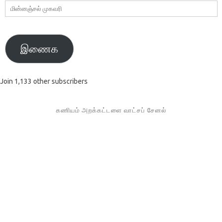
மின்னஞ்சல்
முகவரி
இணைக
Join 1,133 other subscribers
கணியம் அறக்கட்டளை வாட்சப் சேனல்