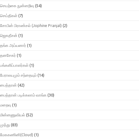
செயற்கை நுன்னறிவு
(54)
செய்திகள்
(7)
சோபின் பிராண்சல் (Jophine Pranjal)
(2)
ஜெகதீசன்
(1)
தங்க அய்யனார்
(1)
தனசேகர்
(1)
பங்களிப்பாளர்கள்
(1)
பேராலயமும் சந்தையும்
(14)
பைத்தான்
(42)
பைத்தான் படிக்கலாம் வாங்க
(30)
மறைவு
(1)
மின்னணுவியல்
(52)
முத்து
(83)
மேககணினி(Cloud)
(1)