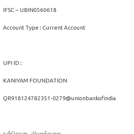
IFSC – UBIN0560618
Account Type : Current Account
UPI ID :
KANIYAM FOUNDATION
QR918124782351-0279@unionbankofindia
நன்கொடை விவரங்களை