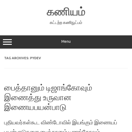
Skip
to
கணியம்
content
கட்டற்ற கணிநுட்பம்
Menu
TAG ARCHIVES:
PYDEV
பைத்தானும் டிஜாங்கோவும்
இணைத்து உருவான
இணையபயன்பாடு
புதியவர்கள்கூட விண்டோவில் இயங்கும் இணையப்
பயன்பாடுகளை பைத்தானும் டிஜாங்கோவும்