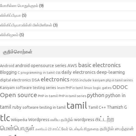
மோசில்லா பொதுக்குரல்
(9)
விக்கிப்பீடியா
(5)
விக்கிப்பீடியா:விக்கி மின்மினிகள்
(3)
விக்கிமூலம்
(5)
குறிச்சொற்கள்
basic electronics
AWS
android opensource series
Android
daily electronics
deep-learning
Blogging
css
C programming in tamil
electronics
DSA
digital electronics
include
FOSS
kaniyam php in tamil seires
ODOC
Kaniyam software testing series
linux
logic gates
learn PHP in tamil
Open source
python
python in
PHP in tamil
PHP in tamil series
tamil
tamil
ruby
Tamil C++
Thamizh G
software testing in tamil
tlc
கட்டற்ற
Wordpress
எளிய தமிழில் wordpress
Wikipedia
மென்பொருள்
தமிழில் பைத்தான்
சாப்ட்வேர் டெஸ்டிங்
சிறுகதை
கணியம் 23