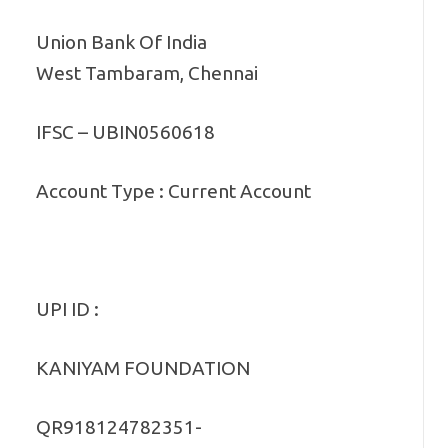
Union Bank Of India
West Tambaram, Chennai
IFSC – UBIN0560618
Account Type : Current Account
UPI ID :
KANIYAM FOUNDATION
QR918124782351-