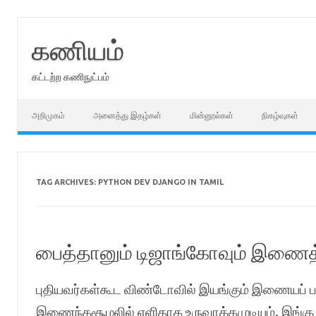
Skip
to
content
கணியம்
கட்டற்ற கணிநுட்பம்
அறிமுகம்
அனைத்து இதழ்கள்
மின்னூல்கள்
நிகழ்வுகள்
TAG ARCHIVES:
PYTHON DEV DJANGO IN TAMIL
பைத்தானும் டிஜாங்கோவும் இண
புதியவர்கள்கூட விண்டோவில் இயங்கும் இணையப் 
இணைந்தசூழலில் எளிதாக உருவாக்கமுடியும். இங்கு