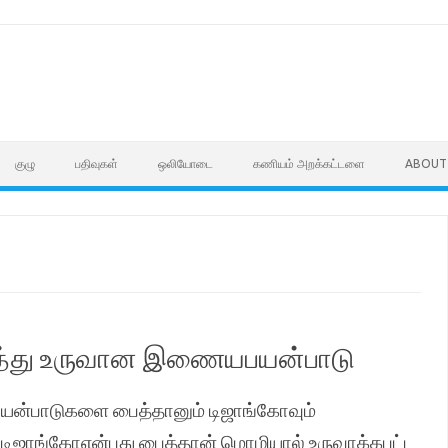
குழு
பதிவுகள்
ஒலியோடை
கணியம் அறக்கட்டளை
ABOUT
ைத்து உருவான இணையபயன்பாடு
பயன்பாடுகளை பைத்தானும் டிஜாங்கோவும்
 டிஜாங்கோஎன்பது பைத்தான் மொழியால் உருவாக்கபட்ட