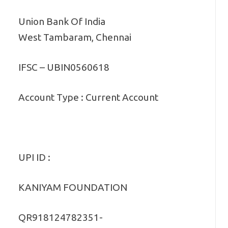
Union Bank Of India
West Tambaram, Chennai
IFSC – UBIN0560618
Account Type : Current Account
UPI ID :
KANIYAM FOUNDATION
QR918124782351-