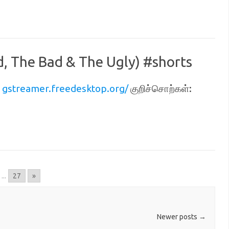
od, The Bad & The Ugly) #shorts
:
gstreamer.freedesktop.org/
குறிச்சொற்கள்:
...
27
»
Newer posts
→