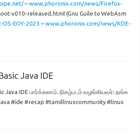
ipe.net/
–
www.phoronix.com/news/Firefox-
e-hoot-v010-released.html (Gnu Guile to WebAsm
t-OS-EOY-2023
–
www.phoronix.com/news/KDE-
Basic Java IDE
ic Java IDE பார்க்கலாம். நிகழ்படம் வழங்கியவர்: தங்க
java #ide #recap #tamillinuxcommunity #linux