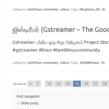
Category:
tamil linux community
videos
Tags:
EBJg0cxw_A8
,
tlc
ஜிஸ்டிரீமர் (Gstreamer – The Go
Gstreamer பற்றிய ஒரு சிறு அறிமுகம் Project Site
#gstreamer #linux #tamillinuxcommunity
Category:
tamil linux community
videos
Tags:
JbWj6IRHauw
,
tlc
பக்கங்கள்
«
1
...
12
13
14
15
16
17
18
Post navigation
←
Older posts