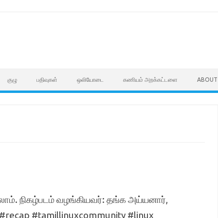
குழு
பதிவுகள்
ஒலியோடை
கணியம் அறக்கட்டளை
ABOUT
்கலாம். நிகழ்படம் வழங்கியவர்: தங்க அய்யனார்,
 #recap #tamillinuxcommunity #linux