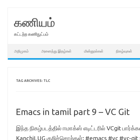
Skip
to
content
கணியம்
கட்டற்ற கணிநுட்பம்
அறிமுகம்
அனைத்து இதழ்கள்
மின்னூல்கள்
நிகழ்வுகள்
TAG ARCHIVES:
TLC
Emacs in tamil part 9 – VC Git
இந்த நிகழ்படத்தில் ஈமாக்ஸ் எடிட்டரில் VCgit பார்க
KanchiLUG குறிச்சொற்கள்: #emacs #vc #vc-git