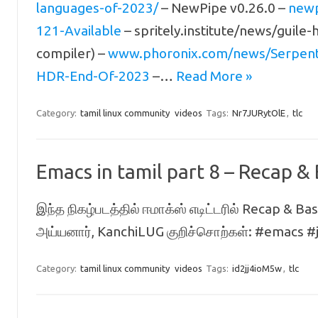
languages-of-2023/
– NewPipe v0.26.0 –
newp
121-Available
– spritely.institute/news/guil
compiler) –
www.phoronix.com/news/Serpen
HDR-End-Of-2023
–…
Read More »
Category:
tamil linux community
videos
Tags:
Nr7JURytOlE
,
tlc
Emacs in tamil part 8 – Recap & 
இந்த நிகழ்படத்தில் ஈமாக்ஸ் எடிட்டரில் Recap & Bas
அய்யனார், KanchiLUG குறிச்சொற்கள்: #emacs #
Category:
tamil linux community
videos
Tags:
id2jj4ioM5w
,
tlc