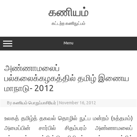
Skip
to
கணியம்
content
கட்டற்ற கணிநுட்பம்
Menu
அண்ணாமலைப்
பல்கலைக்கழகத்தில் தமிழ் இணைய
மாநாடு- 2012
By
கணியம் பொறுப்பாசிரியர்
|
November 16, 2012
உலகத் தமிழ்த் தகவல் தொழில் நுட்ப மன்றம் (உத்தமம்)
அமைப்பின் சார்பில் சிதம்பரம் அண்ணாமலைப்