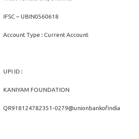
IFSC – UBIN0560618
Account Type : Current Account
UPI ID :
KANIYAM FOUNDATION
QR918124782351-0279@unionbankofindia