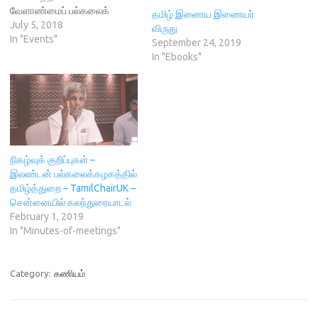
w
w
i
e
வேளாண்மைப் பல்கலைக்
தமிழ் இணைய இணையர்
w
i
n
w
கழகத்தில் நடைபெறுகிறது.
July 5, 2018
i
n
d
w
விருது
n
d
o
i
இதில் பல்வேறு நாடுகளைச்
In "Events"
September 24, 2019
d
o
w
n
சேர்ந்த ஆய்வாளர்கள்,
o
w
)
d
In "Ebooks"
w
)
o
தமிழ்க்கணிமை சார்ந்த
)
w
)
ஆய்வுக்கட்டுரைகளைப்
படிக்கின்றனர், மேலும், மக்கள்
அரங்கம் என்ற வகையில்
கீழ்வரும் செய்முறைப்
பயிற்சிகள் வழங்கப்படுகின்றன.
(கட்டணம் உண்டு. 600ரூ
நிகழ்வுக் குறிப்புகள் –
அரைநாள் பயிற்சி, 900 ரூ முழு
இலண்டன் பல்கலைக்கழகத்தில்
நாள் பயிற்சி) தமிழ் விக்கிமூலம்
தமிழ்த்துறை – TamilChairUK –
Git…
சென்னையில் கலந்துரையாடல்
February 1, 2019
In "Minutes-of-meetings"
Category:
கணியம்